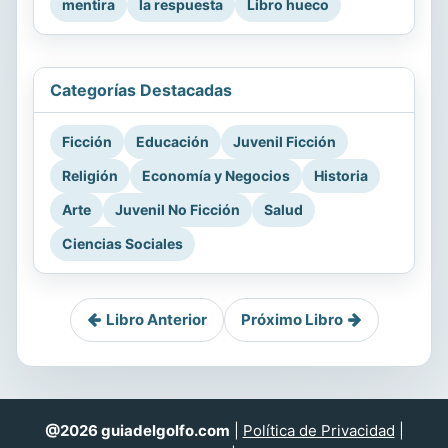
mentira
la respuesta
Libro hueco
Categorías Destacadas
Ficción
Educación
Juvenil Ficción
Religión
Economía y Negocios
Historia
Arte
Juvenil No Ficción
Salud
Ciencias Sociales
Libro Anterior
Próximo Libro
@2026 guiadelgolfo.com
|
Política de Privacidad
|