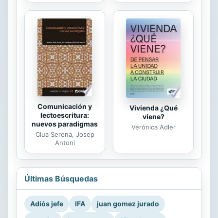
Comunicación y
Vivienda ¿Qué
lectoescritura:
viene?
nuevos paradigmas
Verónica Adler
Clua Serena, Josep
Antoni
Últimas Búsquedas
Adiós jefe
IFA
juan gomez jurado