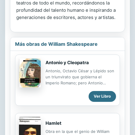
teatros de todo el mundo, recordándonos la
profundidad del talento humano e inspirando a
generaciones de escritores, actores y artistas.
Más obras de William Shakespeare
Antonio y Cleopatra
Antonio, Octavio César y Lépido son
un triunvirato que gobierna el
Imperio Romano; pero Antonio
prefiere pasar su tiempo libre en
Egipto como consorte de la reina
Ver Libro
Cleopatra en lugar de en Roma. La
noticia de la muerte de su esposa, y
de una revuelta amenazada por el
joven Pompeyo, motiva su regreso,
Hamlet
para gran desaprobación de
Cleopatra. Se lleva a cabo una
Obra en la que el genio de William