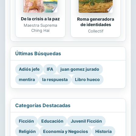
De la crisis a la paz
Roma generadora
de identidades
Maestra Suprema
Ching Hai
Collectif
Últimas Búsquedas
Adiós jefe
IFA
juan gomez jurado
mentira
la respuesta
Libro hueco
Categorías Destacadas
Ficción
Educación
Juvenil Ficción
Religión
Economía y Negocios
Historia