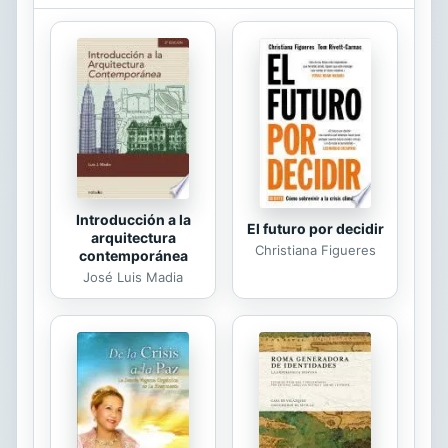
Auden calificó Migraña, su primer
libro, de «obra maestra», Sacks es
también un penetrante investigador,
dotado de una especial sensibilidad
para escuchar al paciente, para
arrojar luz sobre nosotros mismos y
nuestra «normalidad» mediante la...
Introducción a la
El futuro por decidir
arquitectura
Christiana Figueres
contemporánea
José Luis Madia