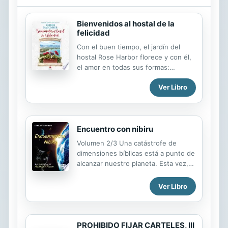
costumbres, etc, que será plasmado
en los cuentos y leyendas que
Bienvenidos al hostal de la
existen en torno a la Alhambra y a su
felicidad
pasado hispanomusulmán. Un viaje
Con el buen tiempo, el jardín del
por el pasado de una ciudad
hostal Rose Harbor florece y con él,
pintoresca y plural: comunidad judía,
el amor en todas sus formas:
aroma musulmán y presencia
primeros amores, amores perdidos,
cristiana.
Ver Libro
amores recuperados y amores
renovados.
Encuentro con nibiru
Volumen 2/3 Una catástrofe de
dimensiones bíblicas está a punto de
alcanzar nuestro planeta. Esta vez,
sin embargo, los terrestres no
estarán solos. A su lado se alinearán
Ver Libro
algunos habitantes del planeta Nibiru
que, arriesgando sus propias vidas,
intentarán oponerse a las terribles
fuerzas de la naturaleza que están a
PROHIBIDO FIJAR CARTELES, III