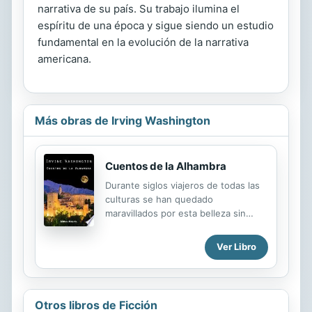
narrativa de su país. Su trabajo ilumina el
espíritu de una época y sigue siendo un estudio
fundamental en la evolución de la narrativa
americana.
Más obras de Irving Washington
Cuentos de la Alhambra
Durante siglos viajeros de todas las
culturas se han quedado
maravillados por esta belleza sin
edad. El norteamericano Washington
Irving, prototipo de historiador
Ver Libro
romántico, inicia un viaje por tierras
andaluzas que le llevará a instalarse
en Granada. Allí empezará a trazar un
paisaje de la Granada de la época,
Otros libros de Ficción
sus gentes, sus calles, sus