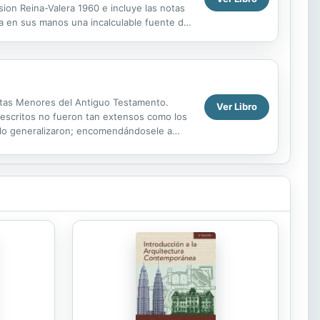
sion Reina-Valera 1960 e incluye las notas
ra en sus manos una incalculable fuente de
as,...
fetas Menores del Antiguo Testamento.
Ver Libro
 escritos no fueron tan extensos como los
solo generalizaron; encomendándosele a
io se...