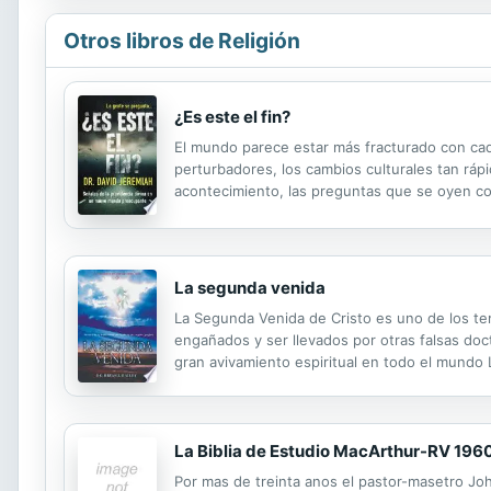
Otros libros de Religión
¿Es este el fin?
El mundo parece estar más fracturado con cada
perturbadores, los cambios culturales tan rá
acontecimiento, las preguntas que se oyen co
todo esto?»Durante estas últimas décadas, el 
La segunda venida
La Segunda Venida de Cristo es uno de los tem
engañados y ser llevados por otras falsas doct
gran avivamiento espiritual en todo el mundo 
aparición del Anticristo La Gran Tribulación L
La Biblia de Estudio MacArthur-RV 196
Por mas de treinta anos el pastor-masetro Joh