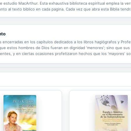
e estudio MacArthur. Esta exhaustiva biblioteca espiritual emplea la ver
nto al texto biblico en cada pagina. Cada vez que abra esta Biblia tend
ediante palabras claras el pastor MacArthur explica las doctrinas complej
nto
s encerradas en los capítulos dedicados a los libros hagiógrafos y Pro
 que estos hombres de Dios fueran en dignidad 'menores'; sino que sus
erentes, y en ciertas ocasiones profetizaron hechos que los 'mayores' 
 relacionados con la escatología y cronología bíblica.Como libro de estud