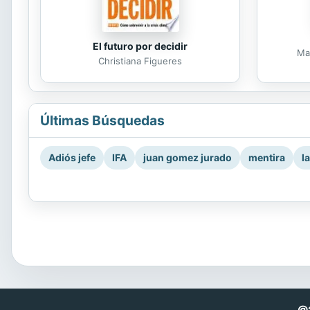
El futuro por decidir
Ma
Christiana Figueres
Últimas Búsquedas
Adiós jefe
IFA
juan gomez jurado
mentira
l