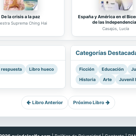
De la crisis a la paz
España y América en el Bice
de las Independenci
estra Suprema Ching Hai
Casajús, Lucía
Categorías Destacad
a respuesta
Libro hueco
Ficción
Educación
Ju
Historia
Arte
Juvenil 
Libro Anterior
Próximo Libro