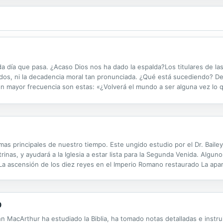
 día que pasa. ¿Acaso Dios nos ha dado la espalda?Los titulares de las
pidos, ni la decadencia moral tan pronunciada. ¿Qué está sucediendo? 
n mayor frecuencia son estas: «¿Volverá el mundo a ser alguna vez lo 
doctor David Jeremiah se ha convertido uno de los líderes cristianos má
as principales de nuestro tiempo. Este ungido estudio por el Dr. Baile
rinas, y ayudará a la Iglesia a estar lista para la Segunda Venida. Algu
La ascensión de los diez reyes en el Imperio Romano restaurado La apar
a Batalla Final de Armagedón El sitio de Jerusalén La Segunda Venida de 
0
n MacArthur ha estudiado la Biblia, ha tomado notas detalladas e instrui