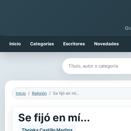
Gr
Inicio
Categorías
Escritores
Novedades
Buscar libros
Inicio
Religión
Se fijó en mí...
Se fijó en mí...
Theiska Castillo Medina