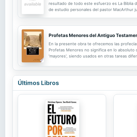
resultado de todo este esfuerzo es La Biblia d
de estudio personales del pastor MacArthur ju
informacion para entender pasajes dificiles. M
Profetas Menores del Antiguo Testame
En la presente obra te ofrecemos las profecía
Profetas Menores no significa en lo absoluto
'mayores', siendo usados en otras tareas dif
ellos profundizar y añadir detalles importantes
Últimos Libros