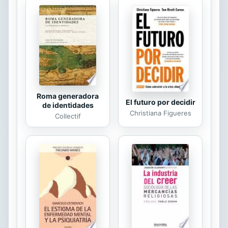
siglo XX y uno de los novelistas
excepcionales de todos los tiempos.
Entre su extensa producción
literaria, una de sus novelas breves
más sobresalientes es precisamente:
La muerte de Iván Ilich, en la que, sin
duda...
Roma generadora
El futuro por decidir
de identidades
Christiana Figueres
Collectif