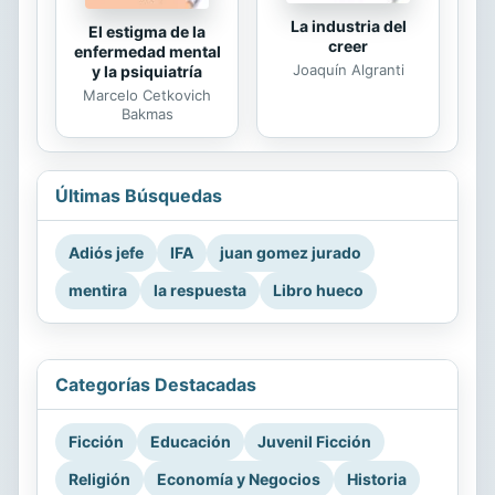
La industria del
El estigma de la
creer
enfermedad mental
Joaquín Algranti
y la psiquiatría
Marcelo Cetkovich
Bakmas
Últimas Búsquedas
Adiós jefe
IFA
juan gomez jurado
mentira
la respuesta
Libro hueco
Categorías Destacadas
Ficción
Educación
Juvenil Ficción
Religión
Economía y Negocios
Historia