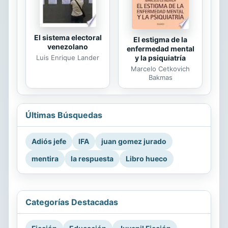
El sistema electoral
El estigma de la
venezolano
enfermedad mental
Luis Enrique Lander
y la psiquiatría
Marcelo Cetkovich
Bakmas
Últimas Búsquedas
Adiós jefe
IFA
juan gomez jurado
mentira
la respuesta
Libro hueco
Categorías Destacadas