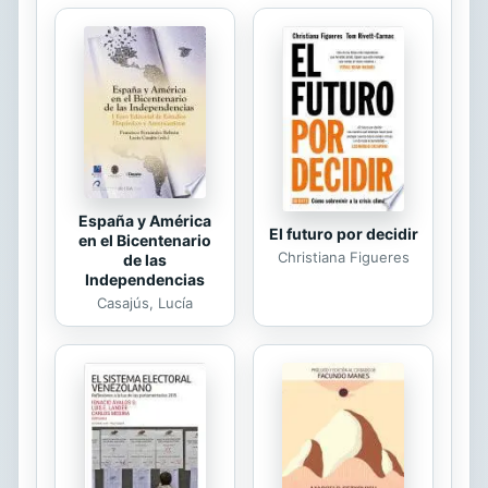
claro objetivo: apoderarse de Myer y
de sus seres allegados. Una novela
escalofriante en la mejor tradición
del escritor de Maine. Claudio
Hernández es un autor español
especializado en terror, thriller y
fantasía. Muy influenciado por
Stephen...
España y América
El futuro por decidir
en el Bicentenario
Christiana Figueres
de las
Independencias
Casajús, Lucía