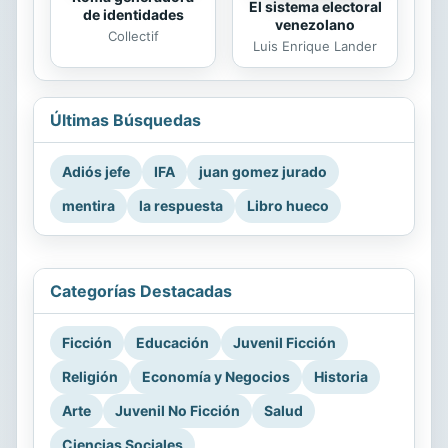
El sistema electoral
de identidades
venezolano
Collectif
Luis Enrique Lander
Últimas Búsquedas
Adiós jefe
IFA
juan gomez jurado
mentira
la respuesta
Libro hueco
Categorías Destacadas
Ficción
Educación
Juvenil Ficción
Religión
Economía y Negocios
Historia
Arte
Juvenil No Ficción
Salud
Ciencias Sociales