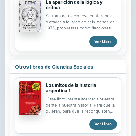
La aparición de la lógica y
crítica
Se trata de diecinueve conferencias
dictadas a lo largo de seis meses en
1976, propuestas como "lecciones de
filosofía" a partir de la lectura y
relectura de Platón y Aristóteles
Ver Libro
como las grandes fuentes de la
filosofía occidental, en las cuales
revisa algunos hitos en la
construcción de la lógica como
Otros libros de Ciencias Sociales
argumentación dentro del
conocimiento, el saber, la ciencia y la
verdad en el pensamiento de los
Los mitos de la historia
filósofos desde entonces, en medio
argentina 1
de las crisis sucesivas por las que
"Este libro intenta acercar a nuestra
pasaron sus respectivas épocas. Y
gente a nuestra historia. Para que la
ello porque su tesis central sobre las
quieran, para que la reconquisten,
relaciones de la lógica y la crítica,
para que disfruten de una
está ...
maravillosa herencia común, que
Ver Libro
como todos los bienes de nuestro
querido país está mal repartida y