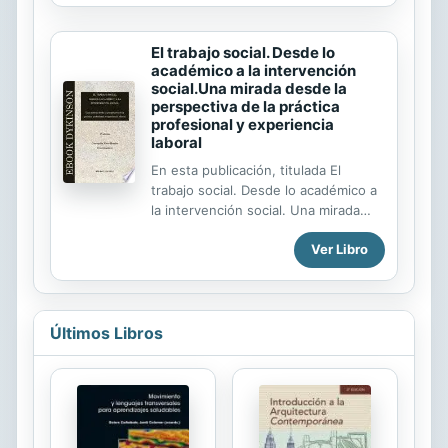
culture developed—defining their
technical characteristics, dispersion,
El trabajo social. Desde lo
forms, decoration, symbolism,
académico a la intervención
chronology, use and meaning.
social.Una mirada desde la
perspectiva de la práctica
profesional y experiencia
laboral
En esta publicación, titulada El
trabajo social. Desde lo académico a
la intervención social. Una mirada
desde la perspectiva de la práctica
Ver Libro
profesional y experiencia laboral.,
encontramos estudios sobre el
amplio campo en el que se
desenvuelve la vida diaria de estas
personas empeñadas en hacer de su
Últimos Libros
trabajo una herramienta útil,
profesional, para servir a quienes
menos cuentan en el orden social y
político. Extraído de la presentación