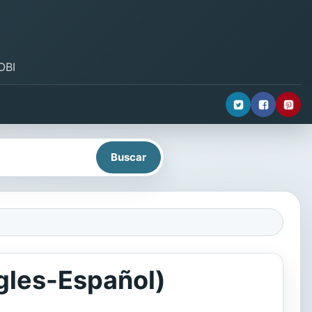
OBI
gles-Español)