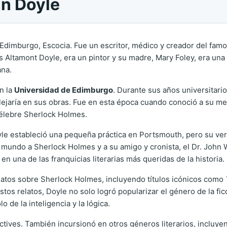
an Doyle
Edimburgo, Escocia. Fue un escritor, médico y creador del fam
s Altamont Doyle, era un pintor y su madre, Mary Foley, era una
ana.
n la
Universidad de Edimburgo
. Durante sus años universitari
lejaría en sus obras. Fue en esta época cuando conoció a su men
 célebre Sherlock Holmes.
le estableció una pequeña práctica en Portsmouth, pero su verd
l mundo a Sherlock Holmes y a su amigo y cronista, el Dr. John 
en una de las franquicias literarias más queridas de la historia.
latos sobre Sherlock Holmes, incluyendo títulos icónicos como
estos relatos, Doyle no solo logró popularizar el género de la f
 de la inteligencia y la lógica.
ctives. También incursionó en otros géneros literarios, incluyendo