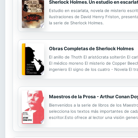
Sherlock Holmes. Un estudio en escarla
Estudio en escarlata, novela de misterio escr
ilustraciones de David Henry Friston, present
la serie de Sherlock Holmes.
Obras Completas de Sherlock Holmes
El anillo de Thoth El aristócrata solterón El c
El médico moreno El misterio de Copper Beeches
ingeniero El signo de los cuatro - Novela El tr
aventura de Abbey Grange La aventura de la ca
Maestros de la Prosa - Arthur Conan Do
Bienvenidos a la serie de libros de los Maestr
selecciona los textos más importantes de cada 
escritor.Esto ofrece al lector una visión gener
célebre detective de ficción Sherlock Holmes. F