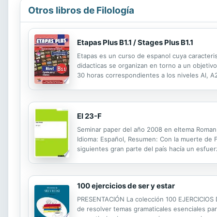
Otros libros de Filología
Etapas Plus B1.1 / Stages Plus B1.1
Etapas es un curso de espanol cuya caracterist
didacticas se organizan en torno a un objetiv
30 horas correspondientes a los niveles Al, A
concrecian en el nuevo Plan curricular del Ins
El 23-F
Seminar paper del año 2008 en eltema Romaníst
Idioma: Español, Resumen: Con la muerte de F
siguientes gran parte del país hacía un esfue
había, entre otras cosas, problemas ecónomico
100 ejercicios de ser y estar
PRESENTACIÓN La colección 100 EJERCICIOS DE
de resolver temas gramaticales esenciales par