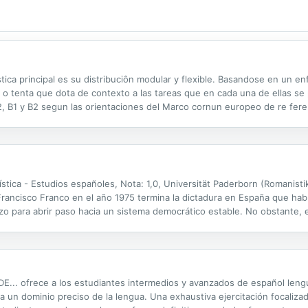
ica principal es su distribuciôn modular y flexible. Basandose en un en
o o tenta que dota de contexto a las tareas que en cada una de ellas se
2, B1 y B2 segun las orientaciones del Marco cornun europeo de re fere
tituto Cervantes, Niveles de referencia (PCIC) ; cada modulo presenta la
ica - Estudios españoles, Nota: 1,0, Universität Paderborn (Romanistik
rancisco Franco en el año 1975 termina la dictadura en España que habí
rzo para abrir paso hacia un sistema democrático estable. No obstante,
s y atentados de ETA. A estos problemas se unía la actitud de...
... ofrece a los estudiantes intermedios y avanzados de español leng
a un dominio preciso de la lengua. Una exhaustiva ejercitación focaliz