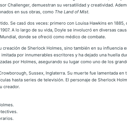
sor Challenger, demuestran su versatilidad y creatividad. Además
acionados en sus obras, como
The Land of Mist
.
do. Se casó dos veces: primero con Louisa Hawkins en 1885, con
07. A lo largo de su vida, Doyle se involucró en diversas causa
 Mundial, donde se ofreció como médico de combate.
u creación de Sherlock Holmes, sino también en su influencia e
imitada por innumerables escritores y ha dejado una huella durad
zadas por Holmes, asegurando su lugar como uno de los grandes 
n Crowborough, Sussex, Inglaterra. Su muerte fue lamentada en 
ículas hasta series de televisión. El personaje de Sherlock Hol
u creador.
Holmes.
etectives.
erarios.