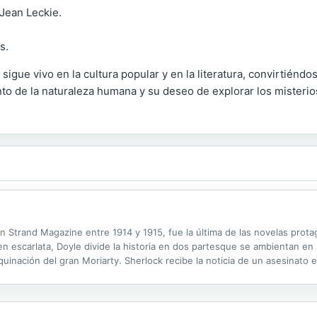
Jean Leckie.
s.
gue vivo en la cultura popular y en la literatura, convirtiéndo
o de la naturaleza humana y su deseo de explorar los misterios
en Strand Magazine entre 1914 y 1915, fue la última de las novelas prot
 en escarlata, Doyle divide la historia en dos partesque se ambientan en
uinación del gran Moriarty. Sherlock recibe la noticia de un asesinato e
nto con un mayor transfondo, cuyas circunstancias se desvelan en la se