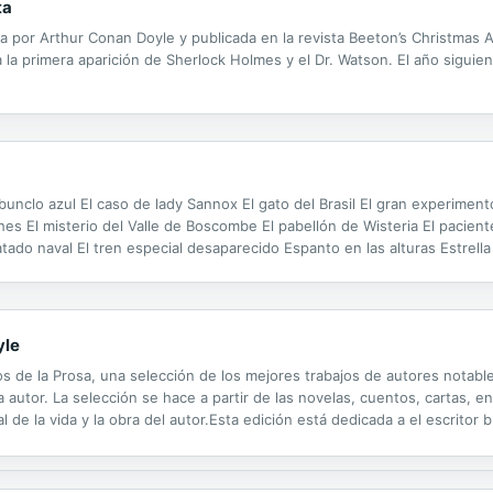
ta
ita por Arthur Conan Doyle y publicada en la revista Beeton’s Christmas
a la primera aparición de Sherlock Holmes y el Dr. Watson. El año siguie
arbunclo azul El caso de lady Sannox El gato del Brasil El gran experimen
 El misterio del Valle de Boscombe El pabellón de Wisteria El paciente i
atado naval El tren especial desaparecido Espanto en las alturas Estrell
ja de cartón La aventura de la casa vacía La aventura de la...
yle
os de la Prosa, una selección de los mejores trabajos de autores notable
autor. La selección se hace a partir de las novelas, cuentos, cartas, e
al de la vida y la obra del autor.Esta edición está dedicada a el escritor
ue un prolífico escritor cuyas obras incluyen historias de ciencia...