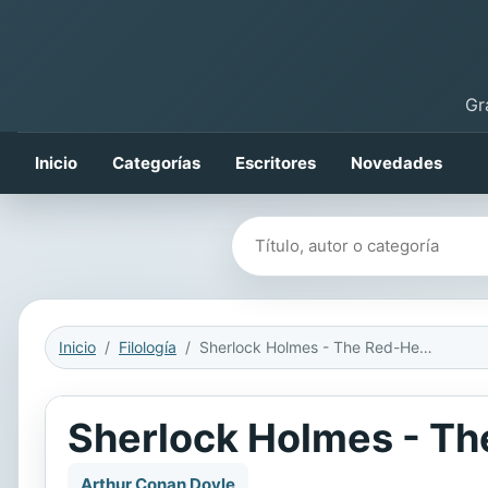
Gr
Inicio
Categorías
Escritores
Novedades
Buscar libros
Inicio
Filología
Sherlock Holmes - The Red-Headed League (Ingles-Español)
Sherlock Holmes - Th
Arthur Conan Doyle