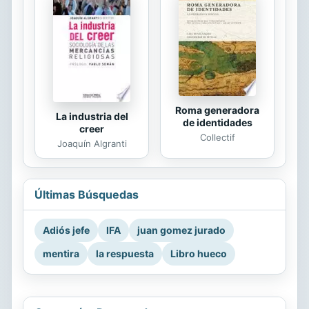
Roma generadora
La industria del
de identidades
creer
Collectif
Joaquín Algranti
Últimas Búsquedas
Adiós jefe
IFA
juan gomez jurado
mentira
la respuesta
Libro hueco