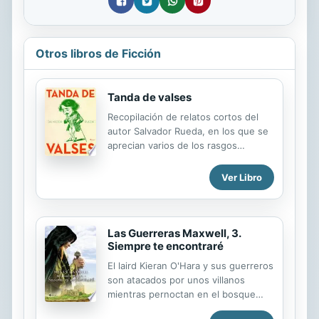
Otros libros de Ficción
Tanda de valses
Recopilación de relatos cortos del
autor Salvador Rueda, en los que se
aprecian varios de los rasgos
distintivos de la obra del autor: el
costumbrismo centrado en la vida
Ver Libro
andaluza de su época, la plasticidad
del lenguaje, una sensibilidad
inusitada a la hora de crear el estilo
literario y el modernismo incipiente
Las Guerreras Maxwell, 3.
Siempre te encontraré
que caracterizó al autor. Salvador
Rueda fue un periodista y poeta
El laird Kieran O'Hara y sus guerreros
español nacido en Benaque (Málaga)
son atacados por unos villanos
en 1857 y fallecido en Málaga capital
mientras pernoctan en el bosque
en 1933. Se le considera uno de los
cercano al castillo de Caerlaveroch,
precursores del movimiento