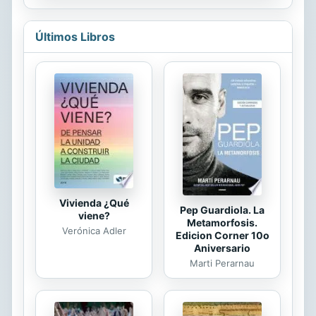
siguen teniendo...
hermanos para ingresar en uno de
los clanes y alejarse de la vida
Últimos Libros
provincial a que estaba condenado
en su villa. Tras lograr su ingreso a
un clan, conocerá a Elune, quien se
convertirá en su compañera de
equipo tanto en entrenamientos
como en misiones. Ambos
enfrentarán el aprendizaje en las
técnicas y artes de su clan, así como
peligrosas pruebas en su...
Vivienda ¿Qué
Pep Guardiola. La
viene?
Metamorfosis.
Verónica Adler
Edicion Corner 10o
Aniversario
Marti Perarnau