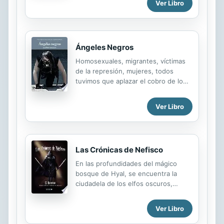
pero una misteriosa banda de
Ver Libro
modernista en las letras españolas,
encapuchados, liderados por una
con numerosas novelas y relatos
mujer a la que los aldeanos llaman
de...
"Hada", consigue salvarlos. Angela es
la menor de las hijas del laird Kubrat
Ángeles Negros
Ferguson. Todo el mundo cree que
Homosexuales, migrantes, víctimas
es una muchacha débil, temerosa de
de la represión, mujeres, todos
los caballos y que tiembla ante el
tuvimos que aplazar el cobro de lo
acero. Cuando Kieran la conoce, la
que se nos adeudaba para no opacar
actitud tímida de la joven, su torpeza
el recién adquirido galardón del país
y su sentido del pudor ante su
Ver Libro
democrático. Hasta el día de hoy la
caballerosidad y galantería llaman su
deuda sigue impaga y nuestro
atención, sin saber que aquélla es...
destino como integrantes de esta
sociedad permanece pendiente.
Las Crónicas de Nefisco
Como objetos móviles, los cuentos
de Ángeles Negros reiteran el gesto
En las profundidades del mágico
urgente que los vio emerger a la luz
bosque de Hyal, se encuentra la
pública; la necesidad de otorgar un
ciudadela de los elfos oscuros,
lugar a sujetos marginados y en
núcleo central de su civilización y
contradicción frente a la conformidad
cultura, una ciudad rebosante de
Ver Libro
de la sociedad chilena
actividad, en medio de la cual se
postdictatorial. Sus personajes
interna Nefisco junto con sus