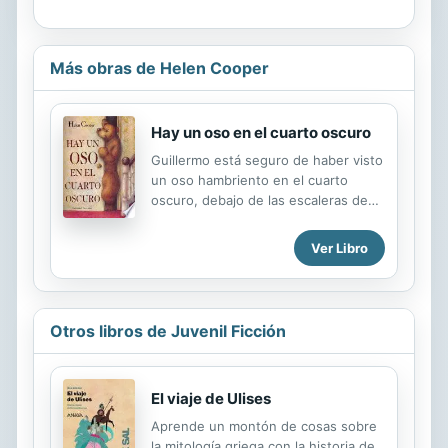
Más obras de Helen Cooper
Hay un oso en el cuarto oscuro
Guillermo está seguro de haber visto
un oso hambriento en el cuarto
oscuro, debajo de las escaleras de
su casa. Pero no se atreve a
decírselo a nadie. Para que el oso no
Ver Libro
se coma a Guillermo, el niño decide
darle de comer cada día. Pero al cabo
de unas sem
Otros libros de Juvenil Ficción
El viaje de Ulises
Aprende un montón de cosas sobre
la mitología griega con la historia de