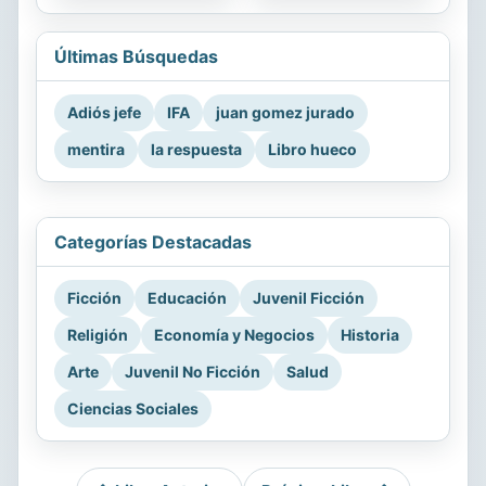
Últimas Búsquedas
Adiós jefe
IFA
juan gomez jurado
mentira
la respuesta
Libro hueco
Categorías Destacadas
Ficción
Educación
Juvenil Ficción
Religión
Economía y Negocios
Historia
Arte
Juvenil No Ficción
Salud
Ciencias Sociales