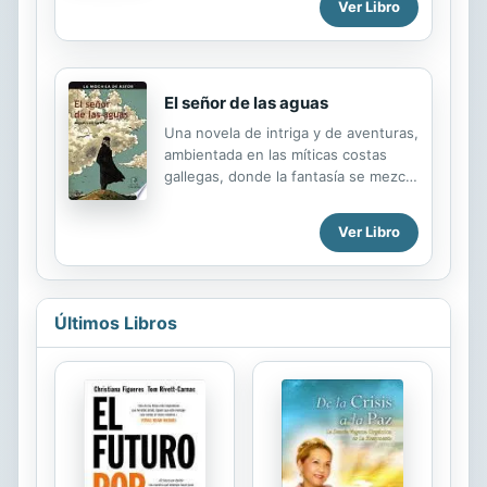
Ver Libro
El señor de las aguas
Una novela de intriga y de aventuras,
ambientada en las míticas costas
gallegas, donde la fantasía se mezcla
con la denuncia contra la lacra del
narcotráfico. Al pasear por la playa,
Ver Libro
Marco descubre unas extrañas luces
en el mar mientras un barco de
contrabandistas se detiene en medio
de la bahía. Al día siguiente, conoce
Últimos Libros
a Diana, una chica que acaba de
llegar al pueblo. Las historias de
ambos jóvenes, como si se trataran
de dos ramas de hiedra, están
condenadas a fundirse. La presencia
de una banda de narcotraficantes y
de un misterioso anciano hace que
sus vidas corran serio peligro.