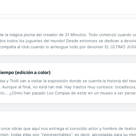
asía de la mágica pluma del creador de 31 Minutos. Todo comenzó cuando
idos todos los juguetes del mundo! Desde entonces se dedican a devolve
¡Acompaña al club cuando lo arriesgue todo por devolver EL ÚLTIMO JU
iempo (edición a color)
a y Trolli van a visitar la exposición donde se cuenta la historia del t
.. Aunque al final, no está tan mal. Hay trastos muy curiosos: tocadisc
nto... ¿Cómo han pasado Los Compas de estar en un museo a ser perse
 once obras que aquí nos entrega el conocido actor y hombre de teatr
mún: todas ellas son “representables”; es decir, apropiadas para su mo