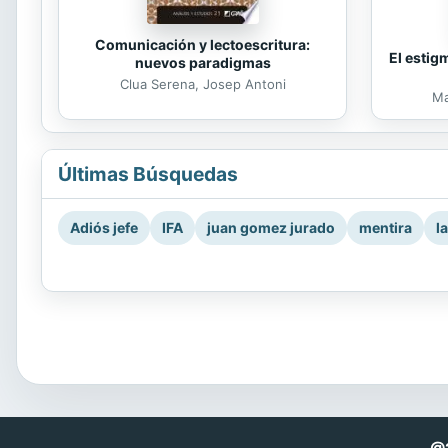
Comunicación y lectoescritura:
El estig
nuevos paradigmas
Clua Serena, Josep Antoni
Ma
Últimas Búsquedas
Adiós jefe
IFA
juan gomez jurado
mentira
l