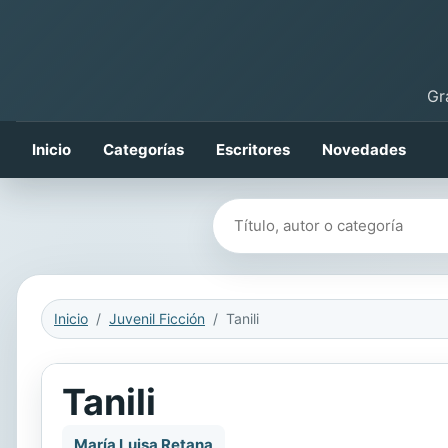
Gr
Inicio
Categorías
Escritores
Novedades
Buscar libros
Inicio
Juvenil Ficción
Tanili
Tanili
María Luisa Retana