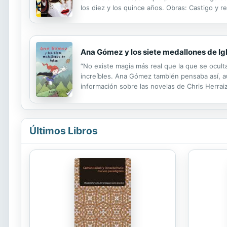
los diez y los quince años. Obras: Castigo y r
miseria, El pordiosero loco, El manojo de hierb
Ana Gómez y los siete medallones de Ig
“No existe magia más real que la que se ocult
increíbles. Ana Gómez también pensaba así, a
información sobre las novelas de Chris Herra
Últimos Libros