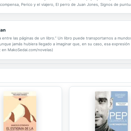
ecompensa, Perico y el viajero, El perro de Juan Jones, Signos de puntua
as, Don Anacleto Avaro, Veraneando en Zapallar, Fablilla del secreto bie
lan
a entre las páginas de un libro.” Un libro puede transportarnos a mundo
unque jamás hubiera llegado a imaginar que, en su caso, esa expresión 
iz en MakoSedai.com/novelas)