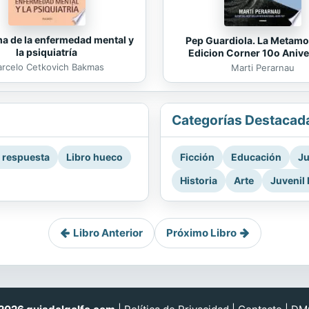
ma de la enfermedad mental y
Pep Guardiola. La Metamo
la psiquiatría
Edicion Corner 10o Anive
rcelo Cetkovich Bakmas
Marti Perarnau
Categorías Destacad
a respuesta
Libro hueco
Ficción
Educación
Ju
Historia
Arte
Juvenil 
Libro Anterior
Próximo Libro