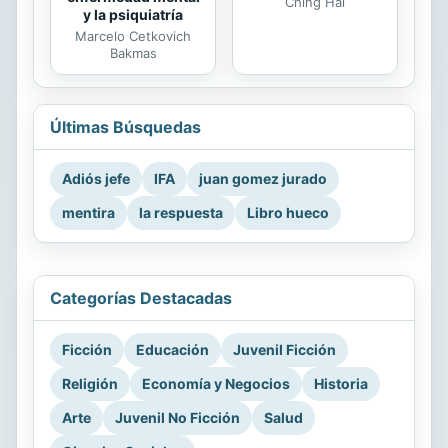
Ching Hai
y la psiquiatría
Marcelo Cetkovich
Bakmas
Últimas Búsquedas
Adiós jefe
IFA
juan gomez jurado
mentira
la respuesta
Libro hueco
Categorías Destacadas
Ficción
Educación
Juvenil Ficción
Religión
Economía y Negocios
Historia
Arte
Juvenil No Ficción
Salud