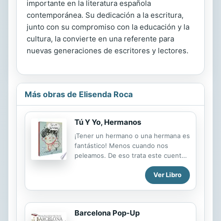
importante en la literatura española
contemporánea. Su dedicación a la escritura,
junto con su compromiso con la educación y la
cultura, la convierte en una referente para
nuevas generaciones de escritores y lectores.
Más obras de Elisenda Roca
Tú Y Yo, Hermanos
¡Tener un hermano o una hermana es
fantástico! Menos cuando nos
peleamos. De eso trata este cuento.
Un álbum ilustrado que nos cuenta
Ver Libro
con afecto y humor los conflictos,
los sentimientos y las aventuras del
día a día entre hermanos. Para
ayudar a los niños y las niñas a darse
Barcelona Pop-Up
cuenta de que tener un hermano o