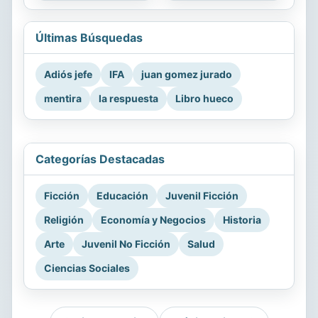
Últimas Búsquedas
Adiós jefe
IFA
juan gomez jurado
mentira
la respuesta
Libro hueco
Categorías Destacadas
Ficción
Educación
Juvenil Ficción
Religión
Economía y Negocios
Historia
Arte
Juvenil No Ficción
Salud
Ciencias Sociales