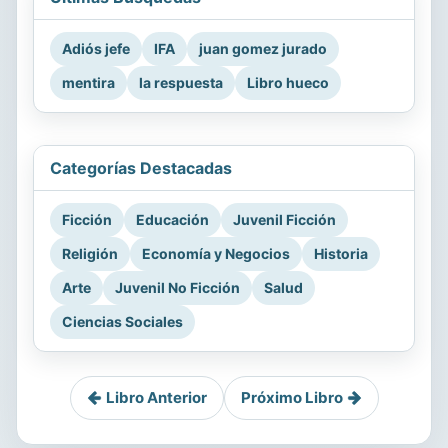
Adiós jefe
IFA
juan gomez jurado
mentira
la respuesta
Libro hueco
Categorías Destacadas
Ficción
Educación
Juvenil Ficción
Religión
Economía y Negocios
Historia
Arte
Juvenil No Ficción
Salud
Ciencias Sociales
Libro Anterior
Próximo Libro