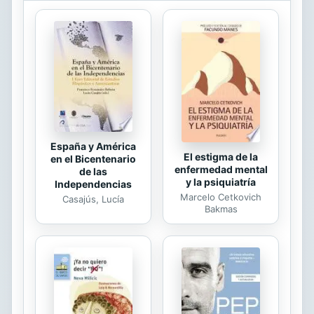
necesidad emocional que se aplacara
con un cambio de ciudad, ni se
trataba de un problema afectivo que
se pudiera resolver con una pareja.
Era un desencuentro profundo con
la manera en que se entiende el
ministerio de los sacerdotes hoy
en...
España y América
El estigma de la
en el Bicentenario
enfermedad mental
de las
y la psiquiatría
Independencias
Marcelo Cetkovich
Casajús, Lucía
Bakmas