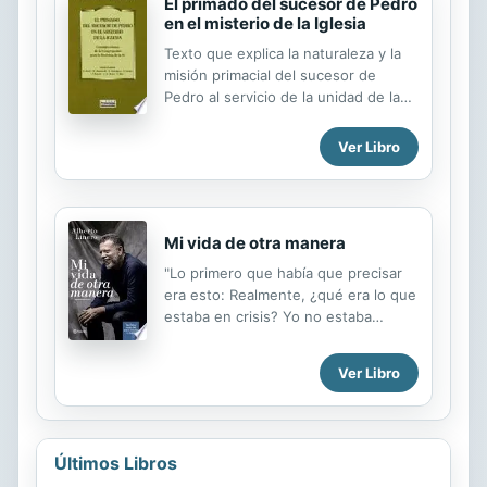
El primado del sucesor de Pedro
en el misterio de la Iglesia
Texto que explica la naturaleza y la
misión primacial del sucesor de
Pedro al servicio de la unidad de la
Iglesia y que responde al deseo de
Juan Pablo II de que se estudie la
Ver Libro
forma de ejercer el primado en las
actuales circunstancias.
Mi vida de otra manera
"Lo primero que había que precisar
era esto: Realmente, ¿qué era lo que
estaba en crisis? Yo no estaba
dudando de mi fe, ni de mi vocación
primera de servir a mis hermanos
Ver Libro
con todas las fuerzas de mi ser.
Tampoco era una crisis respecto a mi
pertenencia a la Iglesia católica, a la
que tanto le debo y en la que he
Últimos Libros
vivido y viviré feliz. No era una