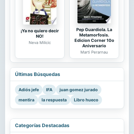
Pep Guardiola. La
¡Ya no quiero decir
Metamorfosis.
NO!
Edicion Corner 10o
Neva Milicic
Aniversario
Marti Perarnau
Últimas Búsquedas
Adiós jefe
IFA
juan gomez jurado
mentira
la respuesta
Libro hueco
Categorías Destacadas