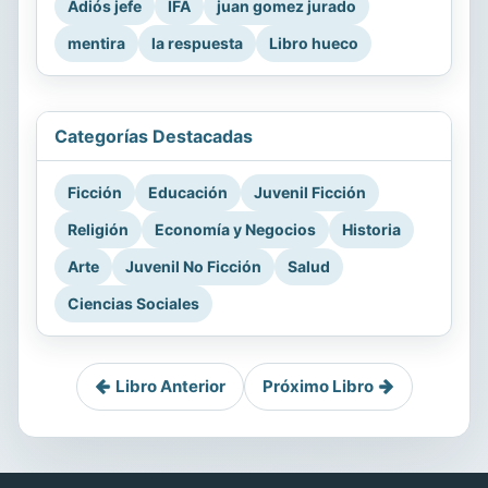
Adiós jefe
IFA
juan gomez jurado
mentira
la respuesta
Libro hueco
Categorías Destacadas
Ficción
Educación
Juvenil Ficción
Religión
Economía y Negocios
Historia
Arte
Juvenil No Ficción
Salud
Ciencias Sociales
Libro Anterior
Próximo Libro