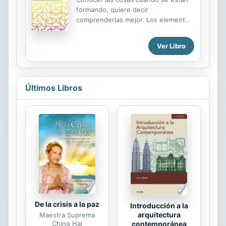
formando, quiere decir
comprenderlas mejor. Los elementos
de esta transformaicon pueden
verse en gran parte en este libro
Ver Libro
que Bruno Munari ha compilado,
basandose en cincuenta lecciones
por el profesadas en la Universidad
de Harvard.
Últimos Libros
De la crisis a la paz
Introducción a la
arquitectura
Maestra Suprema
Ching Hai
contemporánea