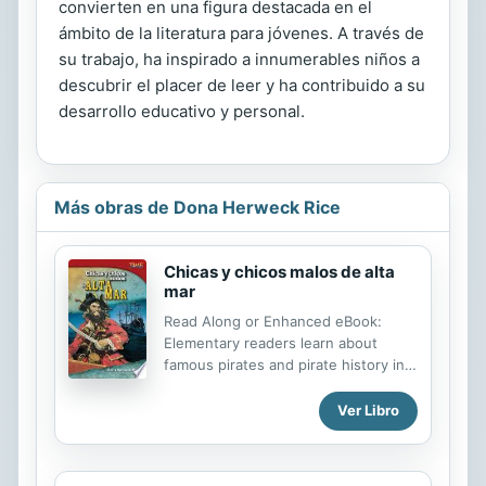
convierten en una figura destacada en el
ámbito de la literatura para jóvenes. A través de
su trabajo, ha inspirado a innumerables niños a
descubrir el placer de leer y ha contribuido a su
desarrollo educativo y personal.
Más obras de Dona Herweck Rice
Chicas y chicos malos de alta
mar
Read Along or Enhanced eBook:
Elementary readers learn about
famous pirates and pirate history in
this informative, Spanish-translated
nonfiction title. Through colorful
Ver Libro
images, fascinating facts,
informational text, and compelling
stories, children will learn about