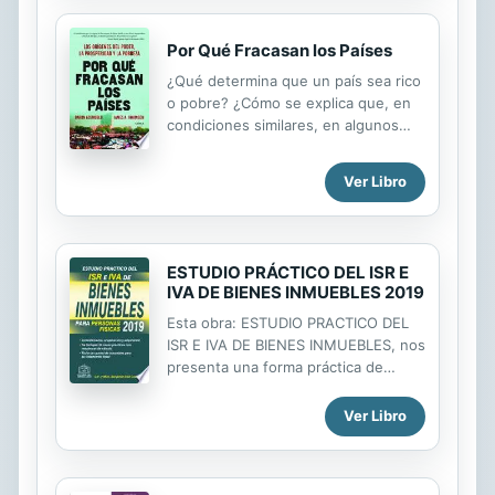
Por Qué Fracasan los Países
¿Qué determina que un país sea rico
o pobre? ¿Cómo se explica que, en
condiciones similares, en algunos
países haya hambrunas y en otros
no? ¿Qué papel tiene la política en
Ver Libro
estas cuestiones? Que algunas
naciones sean más prósperas que
otras, ¿se debe a cuestiones
culturales?, ¿a los efectos de la
ESTUDIO PRÁCTICO DEL ISR E
climatología?, ¿a su ubicación
IVA DE BIENES INMUEBLES 2019
geográfica? No, en absoluto.
Esta obra: ESTUDIO PRACTICO DEL
Ninguna cuestión relativa a la
ISR E IVA DE BIENES INMUEBLES, nos
prosperidad de un país está
presenta una forma práctica de
relacionada con estos factores, sino
analizar la Ley del ISR y del IVA y sus
que proviene de otro mucho más
respectivos reglamentos en materia
tangible: la política económica que
Ver Libro
de Bienes Inmuebles. Sus casos
dictaminan sus dirigentes. Son los
prácticos estan estructurados con
líderes de cada...
un planteamiento integral que le