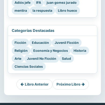
Adiós jefe
IFA
juan gomez jurado
mentira
la respuesta
Libro hueco
Categorías Destacadas
Ficción
Educación
Juvenil Ficción
Religión
Economía y Negocios
Historia
Arte
Juvenil No Ficción
Salud
Ciencias Sociales
Libro Anterior
Próximo Libro