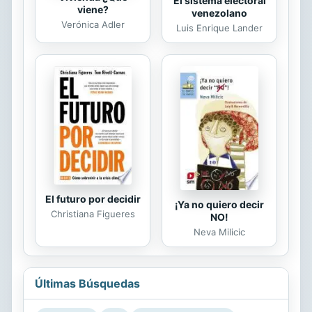
El sistema electoral
viene?
venezolano
Verónica Adler
Luis Enrique Lander
El futuro por decidir
¡Ya no quiero decir
Christiana Figueres
NO!
Neva Milicic
Últimas Búsquedas