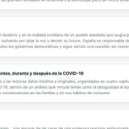
adas. En muchos sentidos, somos como Especies en Amnesia en despertar,
 desierto y en la realidad cotidiana de un pueblo asediado que pugna p
 luchando por alzar la voz y decidir su futuro. España es responsable d
odos los gobiernos democráticos y sigue siendo una cuestión sin resol
n cerrar, un pueblo dividido entre el exilio y la ocupación, unos recurso
antes, durante y después de la COVID-19
 y las lectoras datos inéditos y originales, organizados en cuatro capí
19, dentro de un análisis que vincula temas como la desigualdad al acce
sus consecuencias en las familias y en sus hábitos de consumo.
rismo... son algunas de las caras de una poderosa reacción antiilustrad