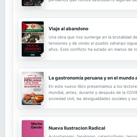
profunda sabiduría de las civilizaciones pas
Viaje al abandono
Una obra que nos sumerge en la brutalidad del
tensiones y de olvido el pueblo saharaui sigue
años. Este conflicto ha estado en manos de t
hay demasiados frentes abiertos: una guerra si
La gastronomía peruana y en el mundo 
En este nuevo libro presentamos a los lectores
mundial, antes, durante y después de la COVID-
sociedad civil, las desigualdades sociales y 
Nueva Ilustracion Radical
Autoritarismo, fanatismo, catastrofismo, terro