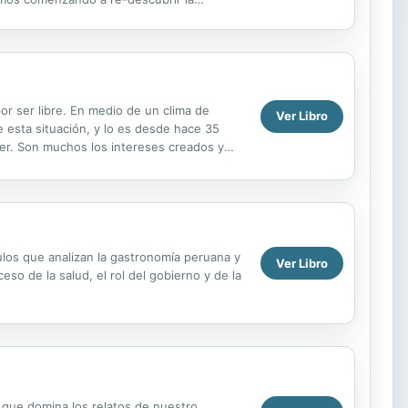
 anhelando el recuperar...
or ser libre. En medio de un clima de
Ver Libro
e esta situación, y lo es desde hace 35
ver. Son muchos los intereses creados y
s naturales ...
tulos que analizan la gastronomía peruana y
Ver Libro
so de la salud, el rol del gobierno y de la
a que domina los relatos de nuestro