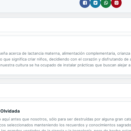
seña acerca de lactancia materna, alimentación complementaria, crianza 
lo que significa criar niños, decidiendo con el corazón y disfrutando de
 nuestra cultura se ha ocupado de instalar prácticas que buscan alejar 
marca la ajetreada vida adulta. Biberones y chupetes que reemplazan...
 Olvidada
 aquí antes que nosotros, sólo para ser destruídas por alguna gran catá
cos seleccionados manteniendo los recuerdos y conocimientos sagrados
as grandes verdades de la ciencia y la tecnología, pero de hecho est