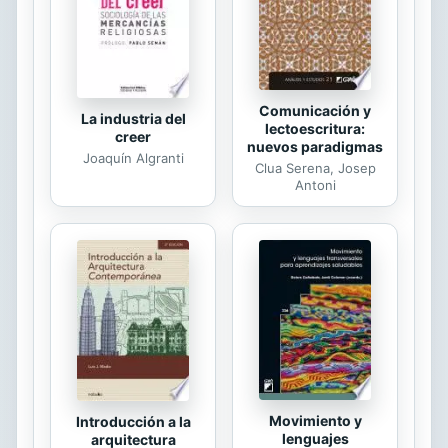
con desesperación ver el rostro de
Dios El CD que viene con el...
Comunicación y
La industria del
lectoescritura:
creer
nuevos paradigmas
Joaquín Algranti
Clua Serena, Josep
Antoni
Movimiento y
Introducción a la
lenguajes
arquitectura