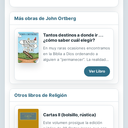
Más obras de John Ortberg
Tantos destinos a donde ir . . .
¿cómo saber cuál elegir?
En muy raras ocasiones encontramos
en la Biblia a Dios ordenando a
alguien a “permanecer”. La realidad
es que el abre una puerta y nos
invita a caminar a través de ella:
Ver Libro
hacia lo desconocido. Y es
precisamente la respuesta que
elijamos lo que finalmente
determinará qué vida viviremos y en
Otros libros de Religión
quién nos convertiremos. De hecho,
el ignorar esa puerta que Dios ha
abierto para nosotros puede
Cartas II (bolsillo, rústica)
representar un recharzo a todo el
trabajo que Dios ha invertido para
Este volumen prosigue la edición
nosotros únicamente dar ese paso