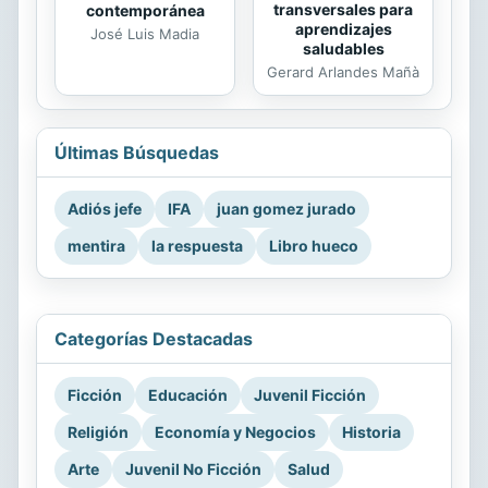
transversales para
contemporánea
aprendizajes
José Luis Madia
saludables
Gerard Arlandes Mañà
Últimas Búsquedas
Adiós jefe
IFA
juan gomez jurado
mentira
la respuesta
Libro hueco
Categorías Destacadas
Ficción
Educación
Juvenil Ficción
Religión
Economía y Negocios
Historia
Arte
Juvenil No Ficción
Salud