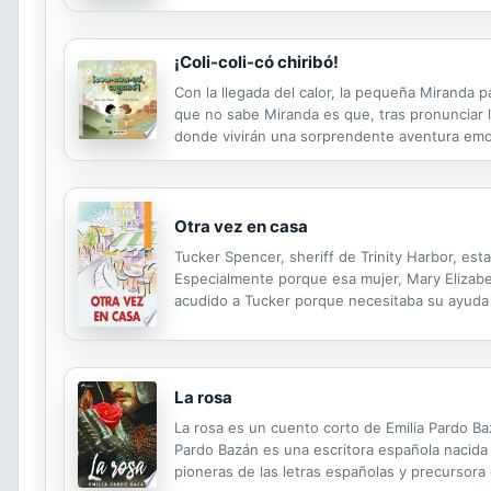
¡Coli-coli-có chiribó!
Con la llegada del calor, la pequeña Miranda 
que no sabe Miranda es que, tras pronunciar 
donde vivirán una sorprendente aventura emoc
Otra vez en casa
Tucker Spencer, sheriff de Trinity Harbor, es
Especialmente porque esa mujer, Mary Elizabet
acudido a Tucker porque necesitaba su ayuda 
quedarse con ella una vez que todo aquello hu
La rosa
La rosa es un cuento corto de Emilia Pardo Baz
Pardo Bazán es una escritora española nacida 
pioneras de las letras españolas y precursora