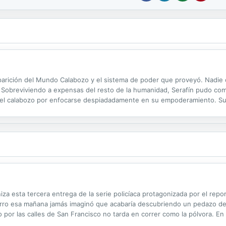
 aparición del Mundo Calabozo y el sistema de poder que proveyó. Nadie
. Sobreviviendo a expensas del resto de la humanidad, Serafín pudo com
u del calabozo por enfocarse despiadadamente en su empoderamiento. Su 
po de su yo joven. Prohibido acumular poder para sí mismo y encargado 
 esta tercera entrega de la serie policíaca protagonizada por el repo
rro esa mañana jamás imaginó que acabaría descubriendo un pedazo d
por las calles de San Francisco no tarda en correr como la pólvora. En 
uda del detective Bernardi, se sumerge en un submundo de perversión y