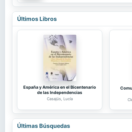
novela naturalista española, La Tribuna, amén d
Últimos Libros
España y América en el Bicentenario
Comun
de las Independencias
Casajús, Lucía
Cl
Últimas Búsquedas