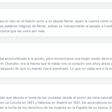
pasa el rato en el balcón junto a su abuela Reme, quien le cuenta cómo 
las palabras mágicas de Reme, ambas se transportarán al pasado a travé
ional que las unirá aún más.
taba acostumbrado a la acción, pero encontrarse una mujer medio desnud
h Chandler, era la misma que le había roto el corazón seis años antes 
después de que su marido fuera asesinado. Lo que no sabía era si la ha
biera terminado...Parecía que todos los habitantes de la ciudad tenían u
án que aborda el tema de las cruzadas desde el punto de vista naturalis
en La Coruña en 1851 y fallecida en Madrid en 1921. De ascendencia nobl
 de la lucha de los derechos de las mujeres en la España de su época. En