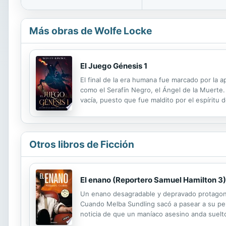
Más obras de Wolfe Locke
El Juego Génesis 1
El final de la era humana fue marcado por la
como el Serafín Negro, el Ángel de la Muerte
vacía, puesto que fue maldito por el espírit
fue lanzado al pasado, reencarnado en el cuer
Otros libros de Ficción
El enano (Reportero Samuel Hamilton 3)
Un enano desagradable y depravado protagoniza
Cuando Melba Sundling sacó a pasear a su pe
noticia de que un maníaco asesino anda suelto 
criminal, el joven Samuel Hamilton, con la ay