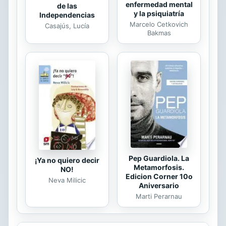
enfermedad mental
de las
y la psiquiatría
Independencias
Marcelo Cetkovich
Casajús, Lucía
Bakmas
Pep Guardiola. La
¡Ya no quiero decir
Metamorfosis.
NO!
Edicion Corner 10o
Neva Milicic
Aniversario
Marti Perarnau