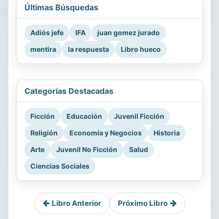
Últimas Búsquedas
Adiós jefe
IFA
juan gomez jurado
mentira
la respuesta
Libro hueco
Categorías Destacadas
Ficción
Educación
Juvenil Ficción
Religión
Economía y Negocios
Historia
Arte
Juvenil No Ficción
Salud
Ciencias Sociales
Libro Anterior
Próximo Libro