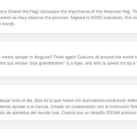
dera (Grand Old Flag) discusses the importance of the American flag. T
eedom as they observe the pictures. Aligned to NGSS standards, this v
n words.
who meets danger in disguise? Think again! Cultures all around the world 
find out whose "sick grandmother" is a tiger, and who is saved not by a "k
bujar todo el día. ¡Eso es lo que hacen los ilustradores botánicos! Adé
antas ayudan a la ciencia. Creado en colaboración con la Institución Smi
vés de ejemplos del mundo real. Cuenta con un desafío STEAM práctico q
ngeniería. Inspire a los estudiantes a seguir una carrera en...