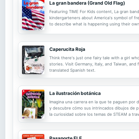
La gran bandera (Grand Old Flag)
Featuring TIME For Kids content, La gran ban
kindergarteners about America's symbol of fr
to describe what is happening using their ow
Caperucita Roja
Think there's just one fairy tale with a girl 
stories. Visit Germany, Italy, and Taiwan, and 
translated Spanish text.
La ilustración botánica
Imagina una carrera en la que te paguen por di
y descubre cómo sus intrincados dibujos de pl
la curiosidad sobre los temas de STEAM a tra
través de cada paso del proceso de diseño de i
Pasaporte ELE