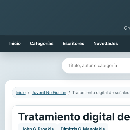
Gr
Inicio
Categorías
Escritores
Novedades
Buscar libros
Inicio
Juvenil No Ficción
Tratamiento digital de señales
Tratamiento digital d
John G. Proakis
Dimitris G. Manolakis