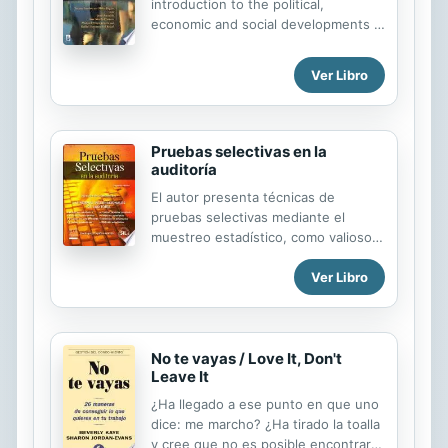
introduction to the political,
economic and social developments in
Spain since 1939. The text consists
of essays in English and also a
Ver Libro
selection of texts in Spanish.
Pruebas selectivas en la
auditoría
El autor presenta técnicas de
pruebas selectivas mediante el
muestreo estadístico, como valioso
instrumento para los auditores en
Ver Libro
general, las cuales le ayudarán a
examinar los estados financieros o a
ejecutar trabajos de auditoria
interna, operacional, forense y de
No te vayas / Love It, Don't
gestión.
Leave It
¿Ha llegado a ese punto en que uno
dice: me marcho? ¿Ha tirado la toalla
y cree que no es posible encontrar