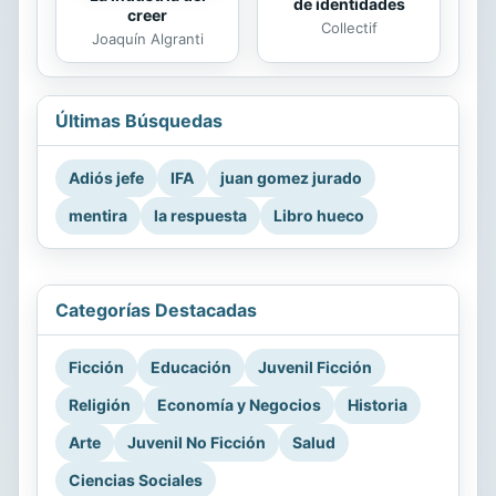
de identidades
creer
Collectif
Joaquín Algranti
Últimas Búsquedas
Adiós jefe
IFA
juan gomez jurado
mentira
la respuesta
Libro hueco
Categorías Destacadas
Ficción
Educación
Juvenil Ficción
Religión
Economía y Negocios
Historia
Arte
Juvenil No Ficción
Salud
Ciencias Sociales