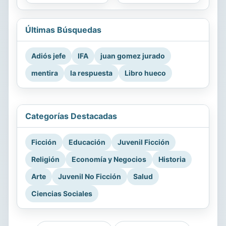
Últimas Búsquedas
Adiós jefe
IFA
juan gomez jurado
mentira
la respuesta
Libro hueco
Categorías Destacadas
Ficción
Educación
Juvenil Ficción
Religión
Economía y Negocios
Historia
Arte
Juvenil No Ficción
Salud
Ciencias Sociales