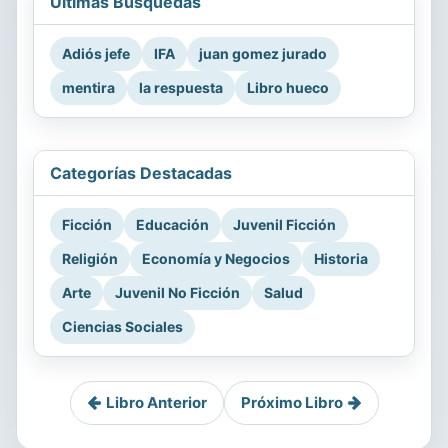
Últimas Búsquedas
Adiós jefe
IFA
juan gomez jurado
mentira
la respuesta
Libro hueco
Categorías Destacadas
Ficción
Educación
Juvenil Ficción
Religión
Economía y Negocios
Historia
Arte
Juvenil No Ficción
Salud
Ciencias Sociales
Libro Anterior
Próximo Libro