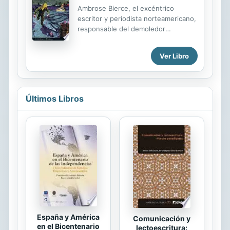
Ambrose Bierce, el excéntrico
escritor y periodista norteamericano,
responsable del demoledor
Diccionario del Diablo , nació en Ohio
en 1842 y participó en la Guerra de
Ver Libro
Secesión como voluntario de las
tropas federales. Herido en la batalla
de Kennesaw Mountain, sobrevivió
para escribir una serie de cuentos
Últimos Libros
inmortales antes de desaparecer en
1913 en el territorio del México
insurgente (tal vez para unirse a los
rebeldes de Pancho Villa) rodeado
de una nube de misterio similar al
que se desprende de su siniestra
imaginación. En este volumen se
recogen un buen número de
cuentos macabros...
España y América
Comunicación y
en el Bicentenario
lectoescritura: