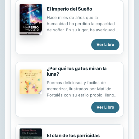
live.
El Imperio del Sueño
Hace miles de años que la
humanidad ha perdido la capacidad
de soñar. En su lugar, ha averiguado
cómo extraer los sueños de los
pocos que aún consiguen hacerlo
Ver Libro
para venderlos al mejor postor o
prefabricar cápsulas a un precio más
asequible. Y en el principado de
Zephanis se concentra una de las
¿Por qué los gatos miran la
mayores redes de tráfico de sueños
luna?
del mundo. Shoana es una ladrona
Poemas deliciosos y fáciles de
con un pasado sombrío y un
memorizar, ilustrados por Matilde
presente miserable en la zona baja
Portalés con su estilo propio, lleno
de la ciudad; Leiza, una célebre
de color y delicadeza. La mejor
soñadora con un porvenir brillante y
Ver Libro
manera de aproximar a los niños a la
una vida llena de comodidades. Los
poesía.
caminos de ambas se entrelazarán
cuando, una mañana,...
El clan de los parricidas