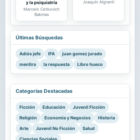
Joaquín Algranti
y la psiquiatría
Marcelo Cetkovich
Bakmas
Últimas Búsquedas
Adiós jefe
IFA
juan gomez jurado
mentira
la respuesta
Libro hueco
Categorías Destacadas
Ficción
Educación
Juvenil Ficción
Religión
Economía y Negocios
Historia
Arte
Juvenil No Ficción
Salud
Ciencias Sociales