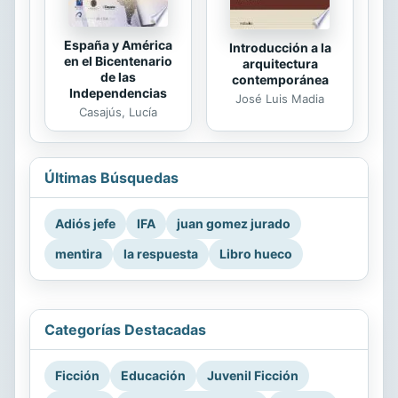
España y América
Introducción a la
en el Bicentenario
arquitectura
de las
contemporánea
Independencias
José Luis Madia
Casajús, Lucía
Últimas Búsquedas
Adiós jefe
IFA
juan gomez jurado
mentira
la respuesta
Libro hueco
Categorías Destacadas
Ficción
Educación
Juvenil Ficción