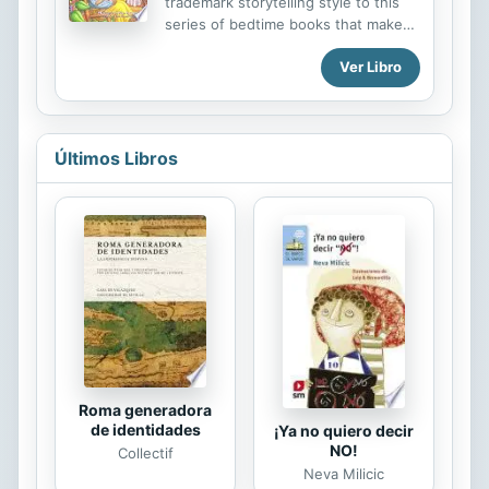
trademark storytelling style to this
series of bedtime books that make
children feel better about going to
Ver Libro
bed. The endearing Bunny and Bear
are brought to life with beautiful
illustrations that help children follow
their adventures. La famosa escritora
de libros para niños, Margaret Wise
Últimos Libros
Brown, trae su incomparable estilo
narrativo a esta colección de libros
que preparan a los niños para la hora
de dormir. Los simpáticos Oso y
Conejito son traídos a la vida con
hermosas ilustraciones de sus
aventuras.
Roma generadora
de identidades
¡Ya no quiero decir
NO!
Collectif
Neva Milicic