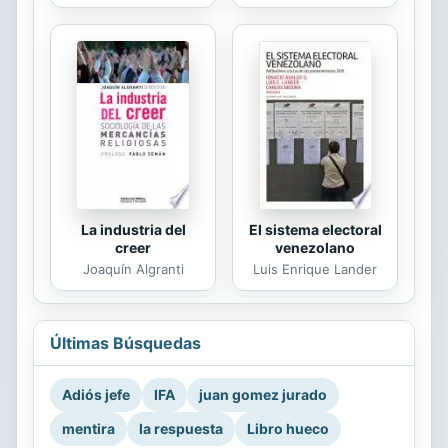
La industria del
El sistema electoral
creer
venezolano
Joaquín Algranti
Luis Enrique Lander
Últimas Búsquedas
Adiós jefe
IFA
juan gomez jurado
mentira
la respuesta
Libro hueco