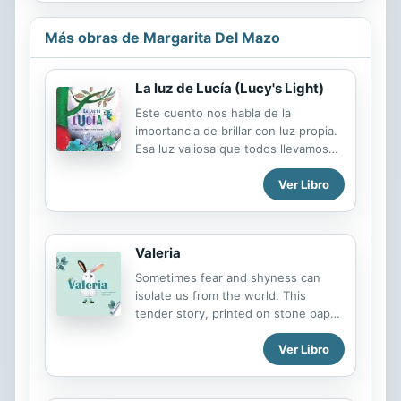
Más obras de Margarita Del Mazo
La luz de Lucía (Lucy's Light)
Este cuento nos habla de la
importancia de brillar con luz propia.
Esa luz valiosa que todos llevamos
dentro y que nos hace únicos. This
Ver Libro
is a tale all about how important it is
to shine as brightly as you can, with
the light that we all carry within us
and makes us unique. Lexile Level:
Valeria
530L
Sometimes fear and shyness can
isolate us from the world. This
tender story, printed on stone paper,
reminds us of the importance of
Ver Libro
believing in yourself and in true
friendship. Valeria is a little bunny
who loves learning new things and