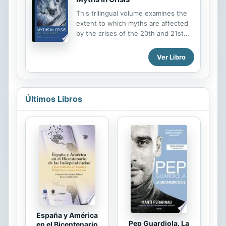
Torquemada Rosa PELLICER / Todas
This trilingual volume examines the
las islas del mundo: el Islario general
extent to which myths are affected
de Alonso de Santa Cruz Gabriel
by the crises of the 20th and 21st
ANDRÉS / Verdadera relacion de los
centuries. It brings together four
sucedido en 1565 en la isla de Malta,
theoretical studies which analyse
Ver Libro
por Francesco Balbi da Correggio
both the crisis of structure –
Aurora GONZÁLEZ ROLDÁN /
implying the distortion or
Tenochtitlán, la isla ignota Omar
disappearance of myth – and the
SANZ BURGOS /...
crisis of concepts and terminology
Últimos Libros
that currently threaten the study of
mythology. The largest section of
the volume focuses on the crises
that have affected ancient, medieval
and modern literary myths from a
global perspective, taking into
account psychology, ethics, politics
and contemporary meta-literature.
The final section...
España y América
Pep Guardiola. La
en el Bicentenario