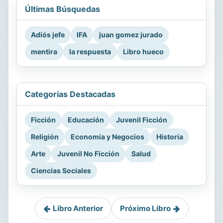
Últimas Búsquedas
Adiós jefe
IFA
juan gomez jurado
mentira
la respuesta
Libro hueco
Categorías Destacadas
Ficción
Educación
Juvenil Ficción
Religión
Economía y Negocios
Historia
Arte
Juvenil No Ficción
Salud
Ciencias Sociales
Libro Anterior
Próximo Libro