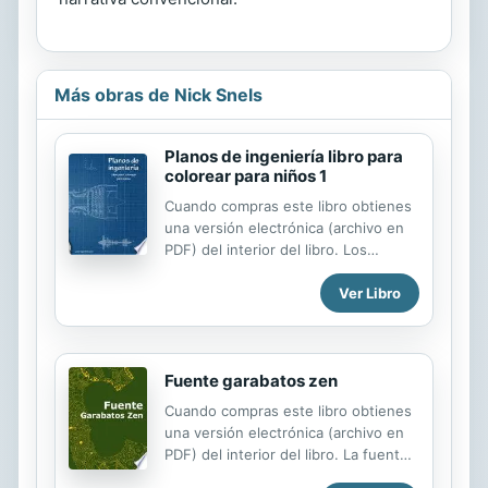
Más obras de Nick Snels
Planos de ingeniería libro para
colorear para niños 1
Cuando compras este libro obtienes
una versión electrónica (archivo en
PDF) del interior del libro. Los
aspirantes a ingenieros pueden dar
Ver Libro
vida a su imaginación con este libro
para colorear lleno de planos de
varias máquinas. Planos de ingeniería
libro para colorear para niños
Fuente garabatos zen
contiene 40 páginas para colorear las
siguientes maravillas de la ingeniería:
Cuando compras este libro obtienes
aviones - aviones de combate,
una versión electrónica (archivo en
motores y aviones comerciales
PDF) del interior del libro. La fuente
camión de combustible de aviación
consiste en 46 letras del alfabeto en