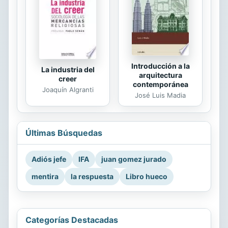
Introducción a la
La industria del
arquitectura
creer
contemporánea
Joaquín Algranti
José Luis Madia
Últimas Búsquedas
Adiós jefe
IFA
juan gomez jurado
mentira
la respuesta
Libro hueco
Categorías Destacadas