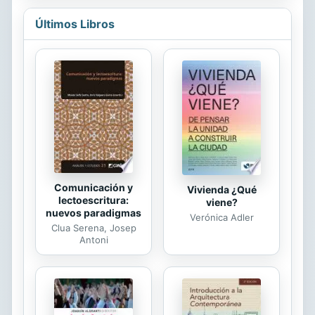
a showcase of some of the best
skins available, and plenty of emotes
Últimos Libros
to pair with them. There's even a
rundown of some of the cutest pets
available in the game, for that extra
fancy back bling. With colorful
graphics and awesome pro tips, this
is the definitive guide to Fortnite.
First, gain in-depth knowledge on
how to best to play on mobile
devices....
Comunicación y
Vivienda ¿Qué
lectoescritura:
viene?
nuevos paradigmas
Verónica Adler
Clua Serena, Josep
Antoni