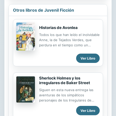
Otros libros de Juvenil Ficción
Historias de Avonlea
Todos los que han leído el inolvidable
Anne, la de Tejados Verdes, que
perdura en el tiempo como un
verdadero clásico de la literatura
juvenil, se fascinarán con la
Ver Libro
publicación de esta serie de cuentos
que L. M. Montgomery escribió una
vez que la historia de aquella heroína
sutil y valiente había concluido.
Sherlock Holmes y los
Anne, la encantadora huérfana,
irregulares de Baker Street
reaparece ahora, casada con el
Siguen en esta nueva entrega las
doctor Blythe y madre de hijos ya
aventuras de los simpáticos
crecidos, junto con otros personajes
personajes de los Irregulares de
de Avonlea y sus alrededores, un
Baker Street, pandilla de chicos de la
grupo de gente tan simpática como
Ver Libro
calle que trabajan a las órdenes del
singular. Los relatos de este volumen
detective Sherlock Holmes. En esta