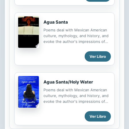
behind the curtains. y detrás de las
cortinas. We call out to her, La
llamamos, pero . . . but will she ever
come close enough to pet? ¿se
Agua Santa
acercará lo suficiente como para
Poems deal with Mexican American
acariciarla? Here, kitty, kitty! ¡Ven,
culture, mythology, and history, and
gatita, ven! This third book in Pat
evoke the author's impressions of
Mora's bilingual My Family/Mi familia
the Texas landscape
series will delight children with its
mischievous kitty, playful
Ver Libro
illustrations, and engaging story.
Este tercer libro de la serie...
Agua Santa/Holy Water
Poems deal with Mexican American
culture, mythology, and history, and
evoke the author's impressions of
the Texas landscape.
Ver Libro