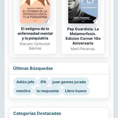
El estigma de la
Pep Guardiola. La
enfermedad mental
Metamorfosis.
y la psiquiatría
Edicion Corner 10o
Aniversario
Marcelo Cetkovich
Bakmas
Marti Perarnau
Últimas Búsquedas
Adiós jefe
IFA
juan gomez jurado
mentira
la respuesta
Libro hueco
Categorías Destacadas