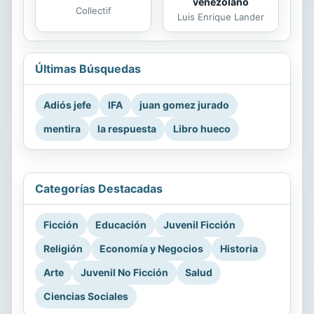
venezolano
Collectif
Luis Enrique Lander
Últimas Búsquedas
Adiós jefe
IFA
juan gomez jurado
mentira
la respuesta
Libro hueco
Categorías Destacadas
Ficción
Educación
Juvenil Ficción
Religión
Economía y Negocios
Historia
Arte
Juvenil No Ficción
Salud
Ciencias Sociales