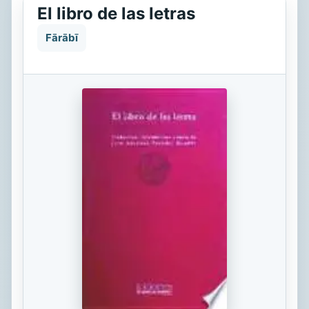
El libro de las letras
Fārābī