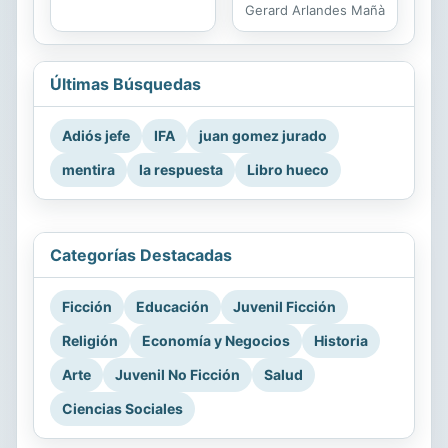
Gerard Arlandes Mañà
Últimas Búsquedas
Adiós jefe
IFA
juan gomez jurado
mentira
la respuesta
Libro hueco
Categorías Destacadas
Ficción
Educación
Juvenil Ficción
Religión
Economía y Negocios
Historia
Arte
Juvenil No Ficción
Salud
Ciencias Sociales