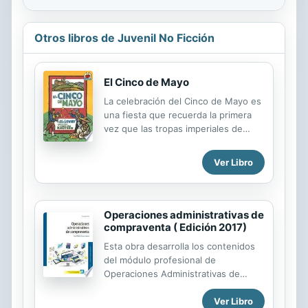
Otros libros de Juvenil No Ficción
El Cinco de Mayo
La celebración del Cinco de Mayo es
una fiesta que recuerda la primera
vez que las tropas imperiales de
Napoleón III caían vencidas,
demostrando que no eran
Ver Libro
invencibles. Y fueron vencidas en la
Batalla de Puebla por un grupo en
desventaja militar y numérica, para
mayor deshonra de Napoleón III. Sin
Operaciones administrativas de
embargo, no es un día feriado en
compraventa ( Edición 2017)
todo el país. En Puebla, por razones
Esta obra desarrolla los contenidos
obvias, se celebra año a año, algunas
del módulo profesional de
veces incluso recreando la batalla.
Operaciones Administrativas de
Pero no en el resto de México. En
Compraventa del Ciclo Formativo de
los Estados Unidos de América, en
Ver Libro
grado medio de Gestión
cambio, se celebra sólo en los