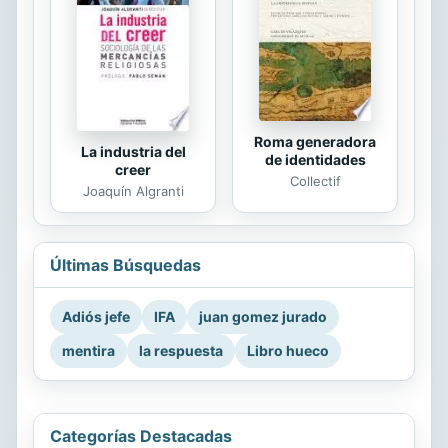
Roma generadora
La industria del
de identidades
creer
Collectif
Joaquín Algranti
Últimas Búsquedas
Adiós jefe
IFA
juan gomez jurado
mentira
la respuesta
Libro hueco
Categorías Destacadas