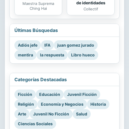
de identidades
Maestra Suprema
Ching Hai
Collectif
Últimas Búsquedas
Adiós jefe
IFA
juan gomez jurado
mentira
la respuesta
Libro hueco
Categorías Destacadas
Ficción
Educación
Juvenil Ficción
Religión
Economía y Negocios
Historia
Arte
Juvenil No Ficción
Salud
Ciencias Sociales