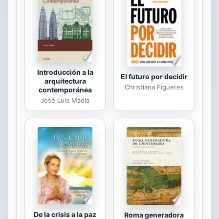
histórico. 3)análisis de la historia
oral: se hace un recuento de la
oralidad en el mundo
contemporáneo, de las
características de tradición y de...
Introducción a la
El futuro por decidir
arquitectura
Christiana Figueres
contemporánea
José Luis Madia
De la crisis a la paz
Roma generadora