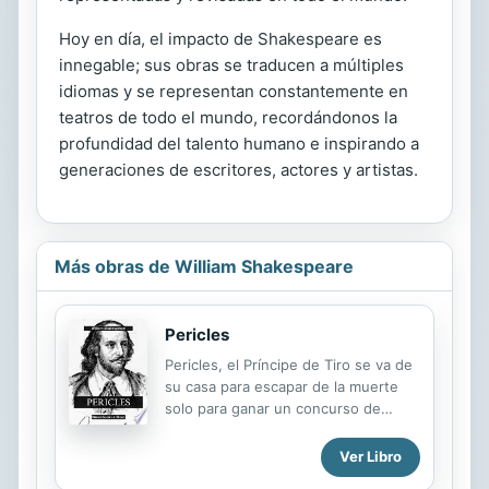
Hoy en día, el impacto de Shakespeare es
innegable; sus obras se traducen a múltiples
idiomas y se representan constantemente en
teatros de todo el mundo, recordándonos la
profundidad del talento humano e inspirando a
generaciones de escritores, actores y artistas.
Más obras de William Shakespeare
Pericles
Pericles, el Príncipe de Tiro se va de
su casa para escapar de la muerte
solo para ganar un concurso de
justas y casarse con una princesa.
Una vez que puede regresar a casa,
Ver Libro
su familia navega con él, pero una