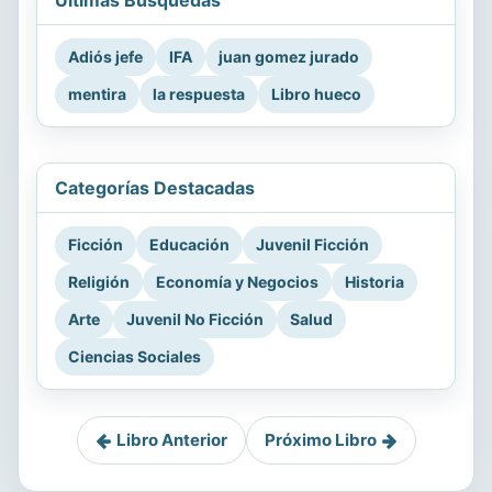
Últimas Búsquedas
Adiós jefe
IFA
juan gomez jurado
mentira
la respuesta
Libro hueco
Categorías Destacadas
Ficción
Educación
Juvenil Ficción
Religión
Economía y Negocios
Historia
Arte
Juvenil No Ficción
Salud
Ciencias Sociales
Libro Anterior
Próximo Libro