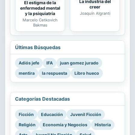
La industria del
El estigma de la
creer
enfermedad mental
Joaquín Algranti
y la psiquiatría
Marcelo Cetkovich
Bakmas
Últimas Búsquedas
Adiós jefe
IFA
juan gomez jurado
mentira
la respuesta
Libro hueco
Categorías Destacadas
Ficción
Educación
Juvenil Ficción
Religión
Economía y Negocios
Historia
Arte
Juvenil No Ficción
Salud