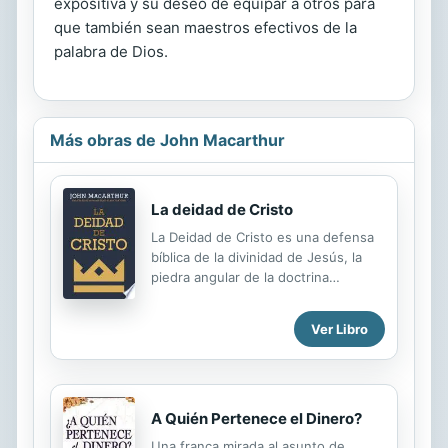
expositiva y su deseo de equipar a otros para
que también sean maestros efectivos de la
palabra de Dios.
Más obras de John Macarthur
La deidad de Cristo
La Deidad de Cristo es una defensa
bíblica de la divinidad de Jesús, la
piedra angular de la doctrina
cristiana. Usando más de una docena
de textos del Nuevo Testamento, el
Ver Libro
pastor y teólogo John MacArthur
explora cómo Jesús es Dios, y por
qué es importante. Este estudio
profundizará tu conocimiento de
Cristo, y por lo tanto tu amor por Él,
A Quién Pertenece el Dinero?
fortificando tu voluntad y
Una franca mirada al asunto de