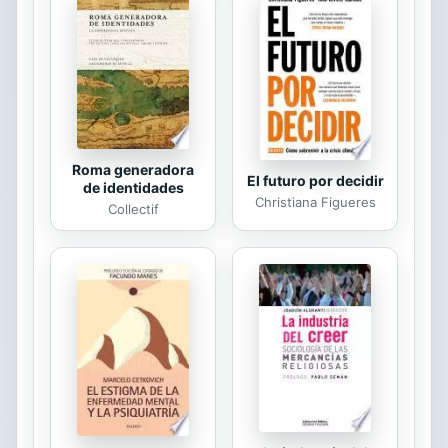
ya hizo por usted". Billy Graham,
evangelista y autor de La raz�n de
mi esperanza "En el mundo
estresante de los deportes
profesionales contempor�neos,
donde es tentador ubicar mi valor en
...
Roma generadora
El futuro por decidir
de identidades
Christiana Figueres
Collectif