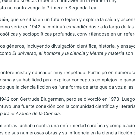
excepto si estas órdenes contravienen la Primera Ley.
esto no contravenga la Primera o Segunda Ley.
ción
, que se sitúa en un futuro lejano y explora la caída y asce
como serie en 1942, y continuó expandiéndose a lo largo de las
osóficas y sociopolíticas profundas, convirtiéndose en un refe
 géneros, incluyendo divulgación científica, historia, y ensayo.
s como
El universo, el hombre y la ciencia
y
Mente y materia
son 
conferencista y educador muy respetado. Participó en numeros
 carisma y su habilidad para explicar conceptos complejos le gan
ndo que la ciencia ficción es "una forma de arte que da voz a l
 1942 con Gertrude Blugerman, pero se divorció en 1973. Luego
antuvo una fuerte conexión con la comunidad científica y literar
para el Avance de la Ciencia
.
ientras luchaba contra una enfermedad cardíaca y complicacion
és de sus numerosas obras y su influencia en la ciencia ficció