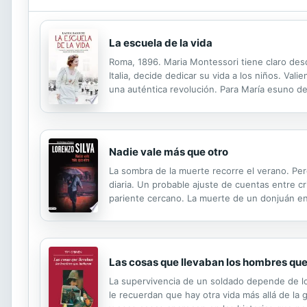
La escuela de la vida
Roma, 1896. Maria Montessori tiene claro desd
Italia, decide dedicar su vida a los niños. V
una auténtica revolución. Para María esuno d
Giuseppe, y su relación pasa rápidamente de p
Nadie vale más que otro
La sombra de la muerte recorre el verano. Per
diaria. Un probable ajuste de cuentas entre cr
pariente cercano. La muerte de un donjuán e
un marido con un largo historial de maltratos
Las cosas que llevaban los hombres que
La supervivencia de un soldado depende de lo 
le recuerdan que hay otra vida más allá de la