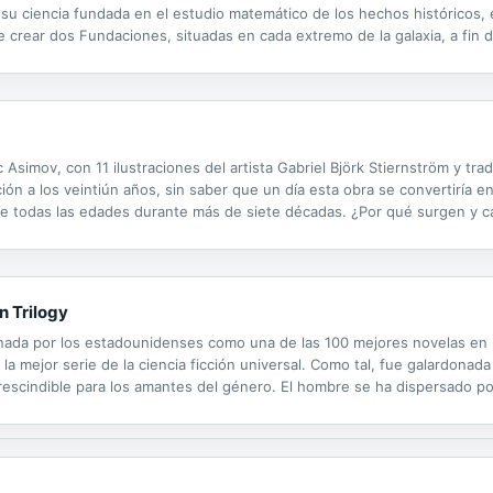
a su ciencia fundada en el estudio matemático de los hechos históricos,
de crear dos Fundaciones, situadas en cada extremo de la galaxia, a fin d
c Asimov, con 11 ilustraciones del artista Gabriel Björk Stiernström y tr
n a los veintiún años, sin saber que un día esta obra se convertiría en l
s de todas las edades durante más de siete décadas. ¿Por qué surgen y c
 sigue siendo tan apasionante hoy como cuando se...
n Trilogy
inada por los estadounidenses como una de las 100 mejores novelas en 
 la mejor serie de la ciencia ficción universal. Como tal, fue galardon
escindible para los amantes del género. El hombre se ha dispersado por t
s a su ciencia, fundada en el estudio matemático de los hechos...