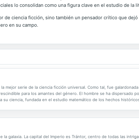
iales lo consolidan como una figura clave en el estudio de la lit
 de ciencia ficción, sino también un pensador crítico que dejó u
nero en su campo.
 la mejor serie de la ciencia ficción universal. Como tal, fue galardon
escindible para los amantes del género. El hombre se ha dispersado por t
s a su ciencia, fundada en el estudio matemático de los hechos históric
Imperio y el retorno a la barbarie durante varios milenios. A...
la galaxia. La capital del Imperio es Trántor, centro de todas las intrig