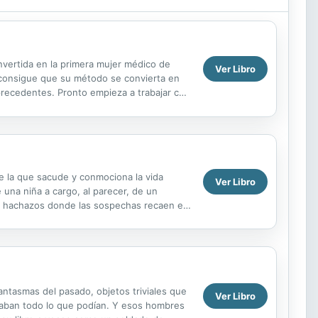
nvertida en la primera mujer médico de
Ver Libro
ro consigue que su método se convierta en
precedentes. Pronto empieza a trabajar con
...
de la que sacude y conmociona la vida
Ver Libro
 una niña a cargo, al parecer, de un
 a hachazos donde las sospechas recaen en
ores de la Guardia ...
antasmas del pasado, objetos triviales que
Ver Libro
evaban todo lo que podían. Y esos hombres