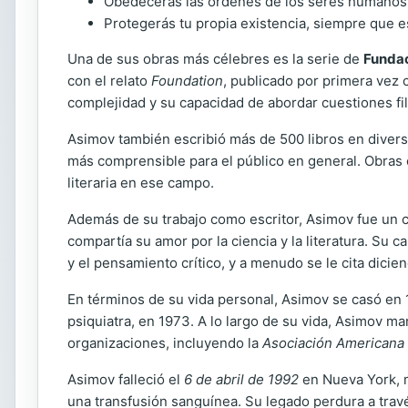
Obedecerás las órdenes de los seres humanos, 
Protegerás tu propia existencia, siempre que 
Una de sus obras más célebres es la serie de
Funda
con el relato
Foundation
, publicado por primera vez 
complejidad y su capacidad de abordar cuestiones fil
Asimov también escribió más de 500 libros en diversos
más comprensible para el público en general. Obra
literaria en ese campo.
Además de su trabajo como escritor, Asimov fue un 
compartía su amor por la ciencia y la literatura. Su
y el pensamiento crítico, y a menudo se le cita dicie
En términos de su vida personal, Asimov se casó en
psiquiatra, en 1973. A lo largo de su vida, Asimov m
organizaciones, incluyendo la
Asociación Americana 
Asimov falleció el
6 de abril de 1992
en Nueva York, m
una transfusión sanguínea. Su legado perdura a trav