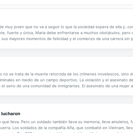
e muy joven que no va a seguir lo que la sociedad espera de ella y, co
aliente, fuerte y única, Maria debe enfrentarse a muchos obstáculos, pe
e sus mayores momentos de felicidad y el comienzo de una carrera sin 
rofesional a personal, pero Maria quiere mantenerla en secreto pues su
o no se trata de la muerte retorcida de los crímenes novelescos, sino 
iminales en medio de un campo deportivo. La violación y el asesinato de
n el seno de una comunidad de inmigrantes. El asesinato de una mujer
. Crímenes pedestres, pero no por eso menos misteriosos. Los investigad
 lucharon
que lleva. Pero un soldado también lleva su memoria, lleva amuletos, f
 guerra. Los soldados de la compañía Alfa, que combatió en Vietnam, ll