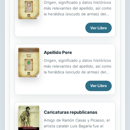
Origen, significado y datos históricos
más relevantes del apellido, así como
la heráldica (escudo de armas) del
linaje. Para la documentación y
edición de todas nuestras láminas
Ver Libro
nos regimos por un estricto
protocolo cuya finalidad es la de
garantizar la veracidad y utilidad de la
información. Incluye descripción y
Apellido Pere
simbolismo de los principales
Origen, significado y datos históricos
esmaltes, metales y piezas
más relevantes del apellido, así como
heráldicas.
la heráldica (escudo de armas) del
linaje. Para la documentación y
edición de todas nuestras láminas
Ver Libro
nos regimos por un estricto
protocolo cuya finalidad es la de
garantizar la veracidad y utilidad de la
información. Incluye descripción y
Caricaturas republicanas
simbolismo de los principales
esmaltes, metales y piezas
Amigo de Ramón Casas y Picasso, el
heráldicas.
artista catalán Luis Bagaría fue el