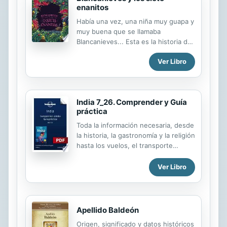
enanitos
Había una vez, una niña muy guapa y
muy buena que se llamaba
Blancanieves... Esta es la historia de
una chica hermosa y su envidiosa
Ver Libro
madrastra, de un espejo mágico, de
siete enanitos y un príncipe.
India 7_26. Comprender y Guía
práctica
Toda la información necesaria, desde
la historia, la gastronomía y la religión
hasta los vuelos, el transporte
público, el clima, el dinero, acceso a
internet... lo que sea. Incluye
Ver Libro
consejos sobre la escena gay, para
mujeres viajeras, viajeros con
discapacidades y viajes con niños,
así como una práctica guía del idioma
Apellido Baldeón
y un glosario, extraídos de la guía
Origen, significado y datos históricos
India. • Resumen de la historia de