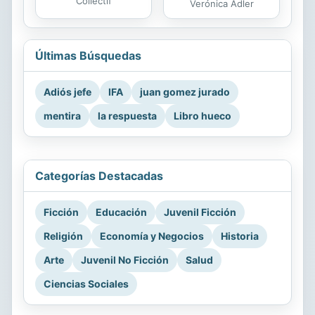
Collectif
Verónica Adler
Últimas Búsquedas
Adiós jefe
IFA
juan gomez jurado
mentira
la respuesta
Libro hueco
Categorías Destacadas
Ficción
Educación
Juvenil Ficción
Religión
Economía y Negocios
Historia
Arte
Juvenil No Ficción
Salud
Ciencias Sociales