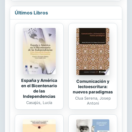
revelada, puede darse a la pregunta:
¿Qué es el hombre? En el presente
Últimos Libros
libro abordamos solo el aspecto
fundamental. De ahí su título:
Antropología teológica fundamental.
El hombre es una creatura que ha de
ser interpretada dentro del ser y del
actuar del mundo. Si las diversas
antropologías se limitan a estudiar
los datos que suministran la
experiencia y la razón...
España y América
Comunicación y
en el Bicentenario
lectoescritura:
de las
nuevos paradigmas
Independencias
Clua Serena, Josep
Casajús, Lucía
Antoni