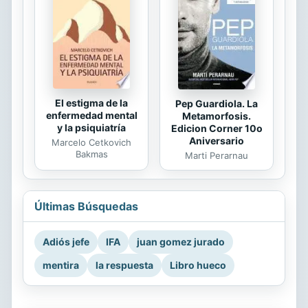
El estigma de la
Pep Guardiola. La
enfermedad mental
Metamorfosis.
y la psiquiatría
Edicion Corner 10o
Aniversario
Marcelo Cetkovich
Bakmas
Marti Perarnau
Últimas Búsquedas
Adiós jefe
IFA
juan gomez jurado
mentira
la respuesta
Libro hueco