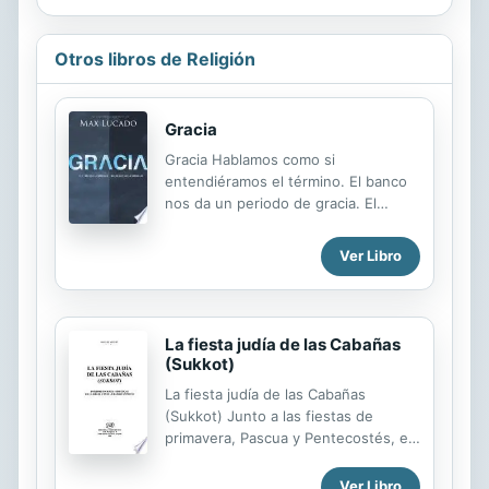
Otros libros de Religión
Gracia
Gracia Hablamos como si
entendiéramos el término. El banco
nos da un periodo de gracia. El
político sórdido cae en desgracia.
Los músicos hablan de una nota
Ver Libro
ornamental. Decimos que una
bailarina se mueve con gracia y que
un payaso que tiene gracia es
gracioso. Usamos esta palabra para
La fiesta judía de las Cabañas
hospitales y como nombre de pila
(Sukkot)
para las niñas, con ella nos referimos
La fiesta judía de las Cabañas
a los reyes, y damos gracias antes
(Sukkot) Junto a las fiestas de
de comer. Hablamos como si
primavera, Pascua y Pentecostés, el
supiéramos lo que significa la gracia.
judaísmo celebra en otoño la tercera
El exitoso autor, Max Lucado, dice
gran fiesta anual de peregrinación: la
Ver Libro
que nos conformamos con una