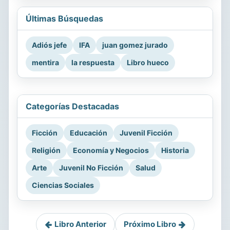
Últimas Búsquedas
Adiós jefe
IFA
juan gomez jurado
mentira
la respuesta
Libro hueco
Categorías Destacadas
Ficción
Educación
Juvenil Ficción
Religión
Economía y Negocios
Historia
Arte
Juvenil No Ficción
Salud
Ciencias Sociales
Libro Anterior
Próximo Libro