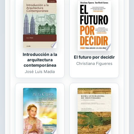
transitorias y seis finales. Como
puede apreciarse, estas últimas
disposiciones superan en mucho al
texto articulado de la norma. La
razón de que ello sea así se
encuentra, sencillamente, en que la
gran mayoría de las...
Introducción a la
El futuro por decidir
arquitectura
Christiana Figueres
contemporánea
José Luis Madia