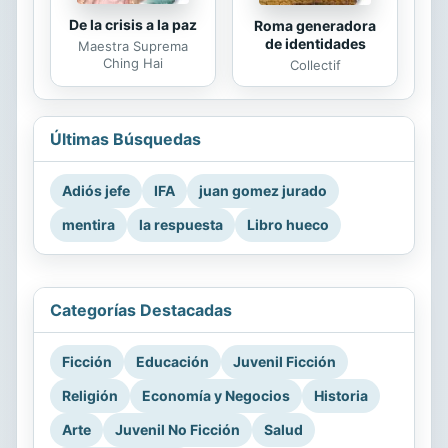
De la crisis a la paz
Roma generadora
de identidades
Maestra Suprema
Ching Hai
Collectif
Últimas Búsquedas
Adiós jefe
IFA
juan gomez jurado
mentira
la respuesta
Libro hueco
Categorías Destacadas
Ficción
Educación
Juvenil Ficción
Religión
Economía y Negocios
Historia
Arte
Juvenil No Ficción
Salud