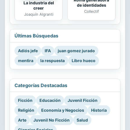
La industria del
de identidades
creer
Collectif
Joaquín Algranti
Últimas Búsquedas
Adiós jefe
IFA
juan gomez jurado
mentira
la respuesta
Libro hueco
Categorías Destacadas
Ficción
Educación
Juvenil Ficción
Religión
Economía y Negocios
Historia
Arte
Juvenil No Ficción
Salud
Ciencias Sociales