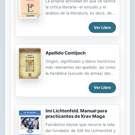
La propria actividad en que se centra
la crítica literaria--el estudio y el
análisis de la literatura, es decir, de la
'subjetiva creación' artística del
lenguaje--impide que pueda hallarse
Ver Libro
una metodología uníca para discernir
algo tan ámbiguo y tan evanescente
como son los valores estéticos del
texto literario. Hoy no se puede
Apellido Contijoch
hablar de 'literatura' sin un mínimo
conocimiento de la 'actividad crítica':
Origen, significado y datos históricos
describir cronológicamente los
más relevantes del apellido, así como
métodos y las orientaciones de esta
la heráldica (escudo de armas) del
disciplina a lo largo del presente
linaje. Para la documentación y
siglo, con la sola finalidad de valorar
edición de todas nuestras láminas
Ver Libro
las posibilidades y advertir los...
nos regimos por un estricto
protocolo cuya finalidad es la de
garantizar la veracidad y utilidad de la
información. Incluye descripción y
Imi Lichtenfeld. Manual para
simbolismo de los principales
practicantes de Krav Maga
esmaltes, metales y piezas
Fantástico ebook que recorre la vida
heráldicas.
del fundador de GM Imi Lichtenfeld y