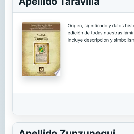
Apellido Taravilla
Origen, significado y datos his
edición de todas nuestras lámin
Incluye descripción y simbolism
Apellido Zunzunegui