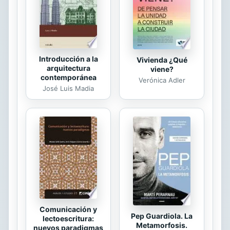
construcciones sociales de género
en todo el planeta. Contiene: 90...
Introducción a la
Vivienda ¿Qué
arquitectura
viene?
contemporánea
Verónica Adler
José Luis Madia
Comunicación y
Pep Guardiola. La
lectoescritura:
Metamorfosis.
nuevos paradigmas