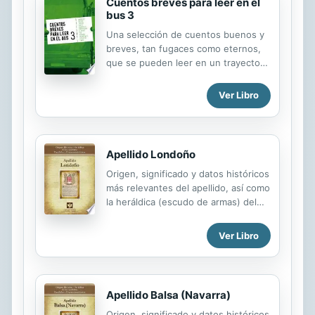
Cuentos breves para leer en el
bus 3
Una selección de cuentos buenos y
breves, tan fugaces como eternos,
que se pueden leer en un trayecto
corto, en una espera, de una
sentada. Una oportunidad para
Ver Libro
acercarse a joyasdesconocidas de
grandes autores de la literatura
universal. Andréiev, Bierce, Chéjov,
Harte, Mansfield, Maupassant. O.
Apellido Londoño
Henry, Poe, Schwob, Sienkiewicz,
Origen, significado y datos históricos
Stockton, Twain nos acompañan en
más relevantes del apellido, así como
este viaje.
la heráldica (escudo de armas) del
linaje. Para la documentación y
edición de todas nuestras láminas
Ver Libro
nos regimos por un estricto
protocolo cuya finalidad es la de
garantizar la veracidad y utilidad de la
información. Incluye descripción y
Apellido Balsa (Navarra)
simbolismo de los principales
Origen, significado y datos históricos
esmaltes, metales y piezas