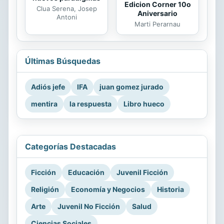
Edicion Corner 10o
Clua Serena, Josep
Aniversario
Antoni
Marti Perarnau
Últimas Búsquedas
Adiós jefe
IFA
juan gomez jurado
mentira
la respuesta
Libro hueco
Categorías Destacadas
Ficción
Educación
Juvenil Ficción
Religión
Economía y Negocios
Historia
Arte
Juvenil No Ficción
Salud
Ciencias Sociales