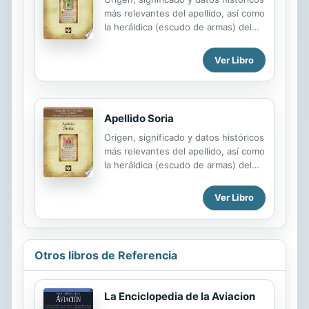
más relevantes del apellido, así como
heráldicas.
la heráldica (escudo de armas) del
linaje. Para la documentación y
edición de todas nuestras láminas
Ver Libro
nos regimos por un estricto
protocolo cuya finalidad es la de
garantizar la veracidad y utilidad de la
información. Incluye descripción y
Apellido Soria
simbolismo de los principales
Origen, significado y datos históricos
esmaltes, metales y piezas
más relevantes del apellido, así como
heráldicas.
la heráldica (escudo de armas) del
linaje. Para la documentación y
edición de todas nuestras láminas
Ver Libro
nos regimos por un estricto
protocolo cuya finalidad es la de
garantizar la veracidad y utilidad de la
información. Incluye descripción y
Otros libros de Referencia
simbolismo de los principales
esmaltes, metales y piezas
heráldicas.
La Enciclopedia de la Aviacion