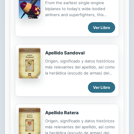
From the earliest single-engine
biplanes to today's wide-bodied
airliners and superfighters, this
comprehensively researched
encyclopedia provides detailed
Ver Libro
information to satisfy the most
devoted aviation buff. More than
1,000 aircraft are illustrated with a
photograph or artwork, with key
Apellido Sandoval
examples treated in full-page detail
Origen, significado y datos históricos
including dimensions, performance
más relevantes del apellido, así como
capabilities, and payload. Desde los
la heráldica (escudo de armas) del
primeros biplanos y triplanos de un
linaje. Para la documentación y
solo motor hasta los grandes aviones
edición de todas nuestras láminas
modernos, esta guía detalla el orígen
Ver Libro
nos regimos por un estricto
y desarrollo de todos los aparatos
protocolo cuya finalidad es la de
más importantes de la aviación civil y
garantizar la veracidad y utilidad de la
militar....
información. Incluye descripción y
Apellido Ratera
simbolismo de los principales
Origen, significado y datos históricos
esmaltes, metales y piezas
más relevantes del apellido, así como
heráldicas.
la heráldica (escudo de armas) del