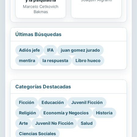
Marcelo Cetkovich
Bakmas
Últimas Búsquedas
Adiós jefe
IFA
juan gomez jurado
mentira
la respuesta
Libro hueco
Categorías Destacadas
Ficción
Educación
Juvenil Ficción
Religión
Economía y Negocios
Historia
Arte
Juvenil No Ficción
Salud
Ciencias Sociales