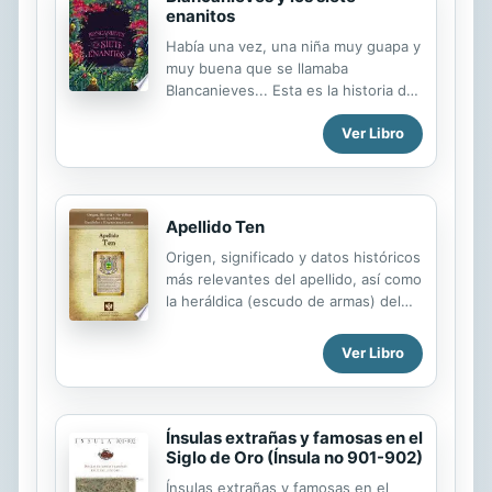
enanitos
Había una vez, una niña muy guapa y
muy buena que se llamaba
Blancanieves... Esta es la historia de
una chica hermosa y su envidiosa
Ver Libro
madrastra, de un espejo mágico, de
siete enanitos y un príncipe.
Apellido Ten
Origen, significado y datos históricos
más relevantes del apellido, así como
la heráldica (escudo de armas) del
linaje. Para la documentación y
edición de todas nuestras láminas
Ver Libro
nos regimos por un estricto
protocolo cuya finalidad es la de
garantizar la veracidad y utilidad de la
información. Incluye descripción y
Ínsulas extrañas y famosas en el
simbolismo de los principales
Siglo de Oro (Ínsula no 901-902)
esmaltes, metales y piezas
Ínsulas extrañas y famosas en el