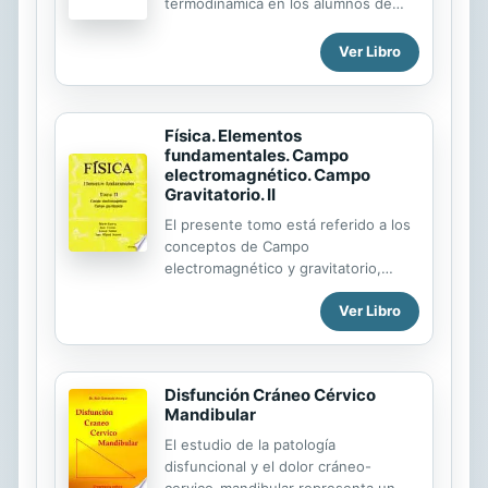
termodinámica en los alumnos de
física, química e ingeniería. El texto
está escrito fundamentalmente en
Ver Libro
unidades SI y contiene abundantes
ejemplos resueltos, ejercicios y
problemas.
Física. Elementos
fundamentales. Campo
electromagnético. Campo
Gravitatorio. II
El presente tomo está referido a los
conceptos de Campo
electromagnético y gravitatorio,
como partes complementarias de los
Ver Libro
planteamientos iniciados en el tomo
I. Se analizan aquí, con el mismo
espíritu analítico del primer tomo, los
conceptos básicos que fundamentan
Disfunción Cráneo Cérvico
las ideas de esos temas, en un
Mandibular
enfoque inductivooperacional.
El estudio de la patología
disfuncional y el dolor cráneo-
cervico-mandibular representa un