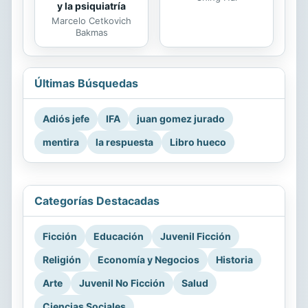
y la psiquiatría
Marcelo Cetkovich
Bakmas
Últimas Búsquedas
Adiós jefe
IFA
juan gomez jurado
mentira
la respuesta
Libro hueco
Categorías Destacadas
Ficción
Educación
Juvenil Ficción
Religión
Economía y Negocios
Historia
Arte
Juvenil No Ficción
Salud
Ciencias Sociales