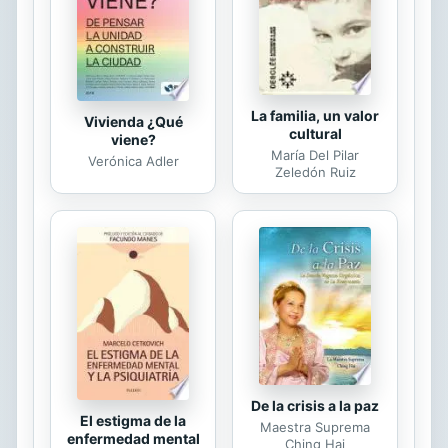
nuestra pareja? ¿La infidelidad es
hereditaria? ¿Están en mis...
La familia, un valor
Vivienda ¿Qué
cultural
viene?
María Del Pilar
Verónica Adler
Zeledón Ruiz
De la crisis a la paz
El estigma de la
Maestra Suprema
enfermedad mental
Ching Hai