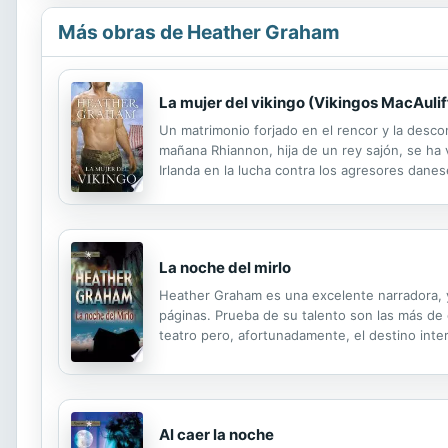
Más obras de Heather Graham
La mujer del vikingo (Vikingos MacAulif
Un matrimonio forjado en el rencor y la desco
mañana Rhiannon, hija de un rey sajón, se ha 
Irlanda en la lucha contra los agresores danes
fuerzas. Sabe que está condenada a compartir
La noche del mirlo
Heather Graham es una excelente narradora, y 
páginas. Prueba de su talento son las más de 
teatro pero, afortunadamente, el destino inte
celebrar el día de San Patricio con su familia
Al caer la noche