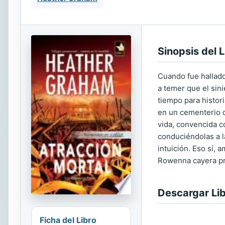
Sinopsis del L
Cuando fue hallado
a temer que el sin
tiempo para histor
en un cementerio d
vida, convencida c
conduciéndolas a l
intuición. Eso sí,
Rowenna cayera pr
Descargar Li
Ficha del Libro