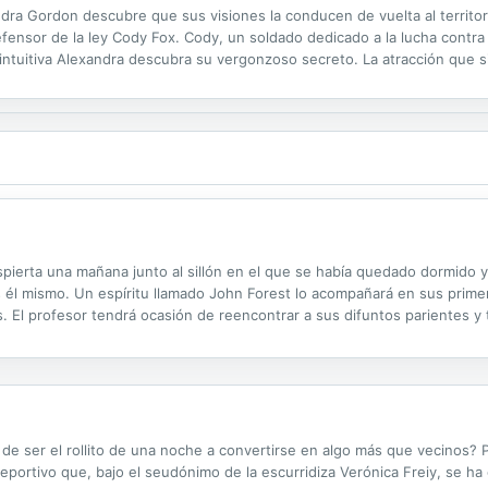
dra Gordon descubre que sus visiones la conducen de vuelta al territori
fensor de la ley Cody Fox. Cody, un soldado dedicado a la lucha contra 
intuitiva Alexandra descubra su vergonzoso secreto. La atracción que si
orque se ha despertado una antigua bestia que acecha a la gente después
pierta una mañana junto al sillón en el que se había quedado dormido 
s él mismo. Un espíritu llamado John Forest lo acompañará en sus prime
s. El profesor tendrá ocasión de reencontrar a sus difuntos parientes 
do sido en vida un hombre necio y egoísta, mal marido y peor padre, la 
 ser el rollito de una noche a convertirse en algo más que vecinos? P
eportivo que, bajo el seudónimo de la escurridiza Verónica Freiy, se ha