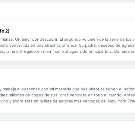
fe 2)
nfianza. Un amor por descubrir. El segundo volumen de la serie de los v
visto convertida en una atractiva ofrenda. Su padre, deseoso de agradec
es, la ha entregado en matrimonio al aguerrido príncipe Eric. De nada s
 su vida con un hombre tempestuoso y feroz por el que solo siente des
maneja el suspense con tal maestría que sus historias tienen el poder 
diez millones de copias de sus libros vendidas en todo el mundo. Antes 
rvino y ahora está en la lista de autoras más vendidas del New York Tim
 y sus amigos. Pero lo que no esperaba era que una simple conversación..