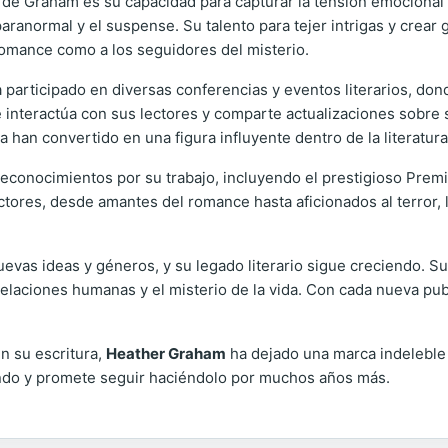
 de Graham es su capacidad para capturar la tensión emocional y
ranormal y el suspense. Su talento para tejer intrigas y crear
 romance como a los seguidores del misterio.
participado en diversas conferencias y eventos literarios, do
de interactúa con sus lectores y comparte actualizaciones sobre
la han convertido en una figura influyente dentro de la literatu
reconocimientos por su trabajo, incluyendo el prestigioso Prem
ectores, desde amantes del romance hasta aficionados al terror,
vas ideas y géneros, y su legado literario sigue creciendo. Su
 relaciones humanas y el misterio de la vida. Con cada nueva pub
n su escritura,
Heather Graham
ha dejado una marca indeleble e
undo y promete seguir haciéndolo por muchos años más.