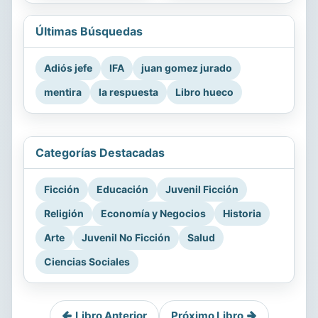
Últimas Búsquedas
Adiós jefe
IFA
juan gomez jurado
mentira
la respuesta
Libro hueco
Categorías Destacadas
Ficción
Educación
Juvenil Ficción
Religión
Economía y Negocios
Historia
Arte
Juvenil No Ficción
Salud
Ciencias Sociales
Libro Anterior
Próximo Libro