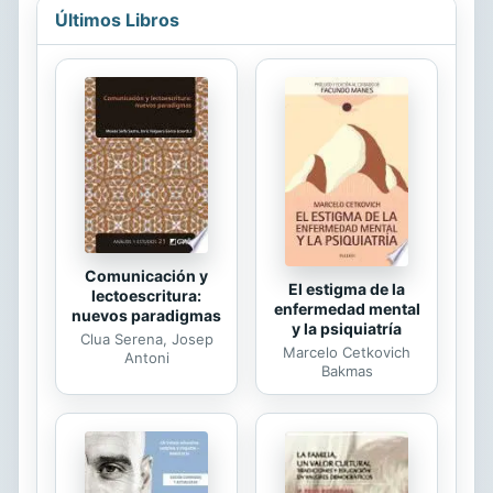
una 'palabra clave' para comprender
Últimos Libros
el significado de cada una de las
cartas; 21 formas diferentes y muy
eficaces de echar las cartas,
avaladas por muchos años de
experiencia práctica; y un resumen
sobre las raíces simbólicas del Tarot,
la mística de los números y las
asociaciones mitológicas.
Comunicación y
El estigma de la
lectoescritura:
enfermedad mental
nuevos paradigmas
y la psiquiatría
Clua Serena, Josep
Marcelo Cetkovich
Antoni
Bakmas