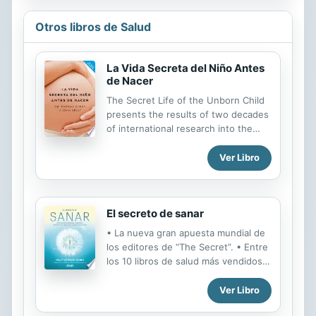
obra, ¡y todo va yendo de maravilla!
De hecho, la casa se ve tan
Otros libros de Salud
alucinante, que se vuelve difícil
esperar a que esté completamente
terminada... Ven y únete a Bob el
La Vida Secreta del Niño Antes
de Nacer
constructor y sus amigos en
aventuras inolvidables, Scoop, Muck,
The Secret Life of the Unborn Child
Dizzy, Rolly, Lofty, Wendy, Pilchard,
presents the results of two decades
Bird, Travis y Spud están listos para
of international research into the
ayudar a los ciudadanos de Spring...
earliest stages of life. Dr Verny's
knowledge gives parents an
Ver Libro
unparalleled opportunity to help their
unborn children. Now they can
contribute actively to giving their
El secreto de sanar
child happiness and security.
• La nueva gran apuesta mundial de
los editores de “The Secret”. • Entre
los 10 libros de salud más vendidos
en Amazon la semana de su
lanzamiento en Estados Unidos. •
Ver Libro
Con la participación de grandes