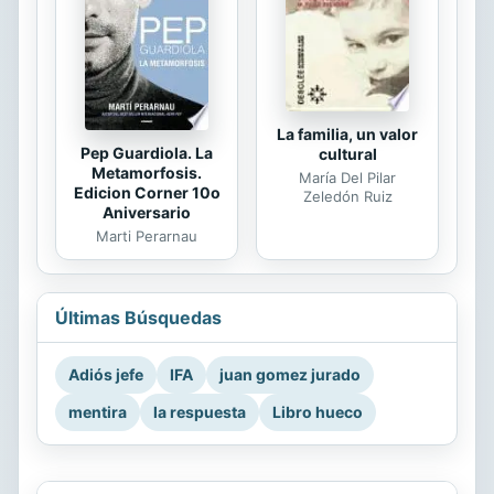
La familia, un valor
Pep Guardiola. La
cultural
Metamorfosis.
María Del Pilar
Edicion Corner 10o
Zeledón Ruiz
Aniversario
Marti Perarnau
Últimas Búsquedas
Adiós jefe
IFA
juan gomez jurado
mentira
la respuesta
Libro hueco