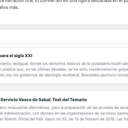
la narración oral, lo convierten en una figura destacada en el p
 años más.
ara el siglo XXI
ierto, desigual, donde los derechos básicos de la ciudadanía están si
ón pública que, en las últimas décadas, se ha visto crecientemente golp
ón con los gobiernos de ideología neoliberal. Resultaba oportuno incorp
obre cómo sería esa otra educación que supere la difícil situación...
-Servicio Vasco de Salud. Test del Temario
tro respuestas alternativas, para la preparación de las pruebas de acces
de Administración, con destino en las organizaciones de servicios sanit
 el Boletín Oficial del País Vasco no 33, de 15 de febrero de 2018. Las
ativas al trabajo de oficina o despachos, tales como correspondencia, arc