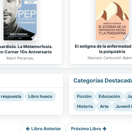
El estigma de la enfermedad
ardiola. La Metamorfosis.
la psiquiatría
on Corner 10o Aniversario
Marcelo Cetkovich Bak
Marti Perarnau
Categorías Destacad
a respuesta
Libro hueco
Ficción
Educación
Ju
Historia
Arte
Juvenil 
Libro Anterior
Próximo Libro