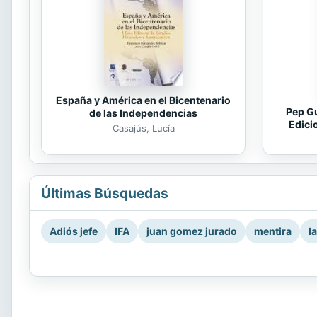
España y América en el Bicentenario
Pep Gu
de las Independencias
Edici
Casajús, Lucía
Últimas Búsquedas
Adiós jefe
IFA
juan gomez jurado
mentira
l