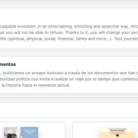
toppable evolution. In an entertaining, enriching and assertive way, thr
at you will not be able to refuse. Thanks to it, you will change your per
life (spiritual, physical, social, financial, family and more...). Test yours
ompany you and follow the trail to achieve your goals. You...
umentos
a, publicamos un ensayo ilustrado a través de los documentos que han c
unidad política nos invita a realizar un viaje por el tiempo que comien
 la Historia hasta el momento actual.