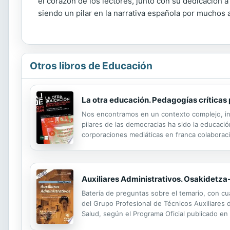
el corazón de los lectores, junto con su dedicación a 
siendo un pilar en la narrativa española por muchos
Otros libros de Educación
La otra educación. Pedagogías críticas p
Nos encontramos en un contexto complejo, inc
pilares de las democracias ha sido la educaci
corporaciones mediáticas en franca colaboraci
ámbito educativo para comenzar a reflexionar s
Auxiliares Administrativos. Osakidetza
Batería de preguntas sobre el temario, con cua
del Grupo Profesional de Técnicos Auxiliares 
Salud, según el Programa Oficial publicado en
profesional son las consistentes en tareas rel