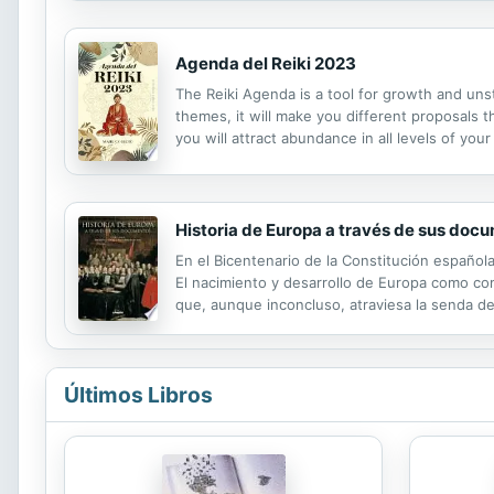
Agenda del Reiki 2023
The Reiki Agenda is a tool for growth and uns
themes, it will make you different proposals th
you will attract abundance in all levels of your 
comes to you, take advantage of it. Let it acc
Historia de Europa a través de sus doc
En el Bicentenario de la Constitución español
El nacimiento y desarrollo de Europa como com
que, aunque inconcluso, atraviesa la senda de
Últimos Libros